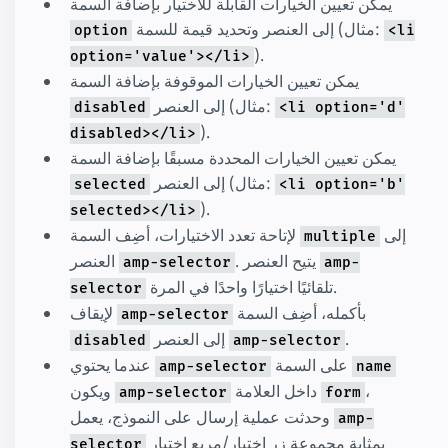
يمكن تعيين الخيارات القابلة للاختيار بإضافة السمة
إلى العنصر وتحديد قيمة للسمة (مثال:
option
<li
).
option='value'></li>
يمكن تعيين الخيارات الموقوفة بإضافة السمة
إلى العنصر (مثال:
disabled
<li option='d'
).
disabled></li>
يمكن تعيين الخيارات المحددة مسبقًا بإضافة السمة
إلى العنصر (مثال:
selected
<li option='b'
).
selected></li>
إلى
لإتاحة تعدد الاختيارات، أضِف السمة
multiple
. يتيح العنصر
العنصر
amp-selector
amp-
تلقائيًا اختيارًا واحدًا في المرة.
selector
بأكمله، أضِف السمة
لإيقاف
amp-selector
.
إلى العنصر
disabled
amp-selector
على السمة
عندما يحتوي
amp-selector
name
،
داخل العلامة
ويكون
amp-selector
form
وحدثت عملية إرسال على النموذج، يعمل
amp-
بمثابة مجموعة زر اختيار/مربع اختيار
selector