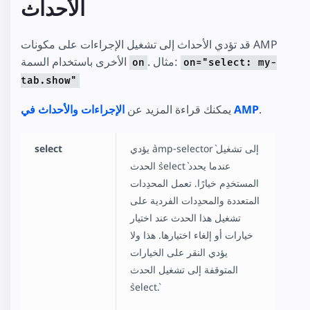
الأحداث
قد تؤدي الأحداث إلى تشغيل الإجراءات على مكونات AMP
. مثال:
الأخرى باستخدام السمة
on
on="select: my-
tab.show"
.
الإجراءات والأحداث في AMP
يمكنك قراءة المزيد عن
يؤدي `amp-selector` إلى تشغيل
select
الحدث `select` عندما يحدد
المستخدِم خيارًا. تعمل المحدِدات
المتعددة والمحدِدات الفردية على
تشغيل هذا الحدث عند اختيار
خيارات أو إلغاء اختيارها. هذا ولا
يؤدي النقر على الخيارات
المتوقفة إلى تشغيل الحدث
`select`.