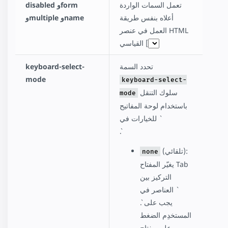
تعمل السمات الواردة
disabled وform
أعلاه بنفس طريقة
وmultiple وname
العمل في عنصر HTML
القياسي [`
تحدد السمة
keyboard-select-
mode
keyboard-select-
سلوك التنقل
mode
باستخدام لوحة المفاتيح
للخيارات في `
`.
(تلقائي):
none
يغيّر المفتاح Tab
التركيز بين
العناصر في `
`. يجب على
المستخدِم الضغط
على مفتاح