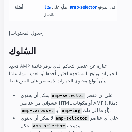
في الموقع "AMP
مثال amp-selector
اطلّع على
أمثلة
بالمثال".
[جدول المحتويات]
السُلوك
مُحدِد AMP عبارة عن عنصر التحكم الذي يوفر قائمة
بالخيارات ويتيح للمستخدِم اختيار أحدها أو العديد منها، علمًا
بأن أنواع محتوى الخيارات لا يقتصر على النص فقط.
على أي عنصر
يمكن أن يحتوي
amp-selector
عشوائي من عناصر HTML أو مكونات AMP (مثال:
أو ما إلى ذلك).
أو
amp-carousel
amp-img
على أي عناصر
لا يمكن أن يحتوي
amp-selector
مدمجة.
تحكم
amp-selector