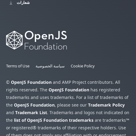
شعارات
Cookie Policy
سياسة الخصوصية
Terms of Use
©
OpenJS Foundation
and AMP Project contributors. All
rights reserved. The
OpenJS Foundation
has registered
trademarks and uses trademarks. For a list of trademarks of
the
OpenJS Foundation
, please see our
Trademark Policy
and
Trademark List
. Trademarks and logos not indicated on
the
list of OpenJS Foundation trademarks
are trademarks™
or registered® trademarks of their respective holders. Use
of them does not imply any affiliation with or endorsement