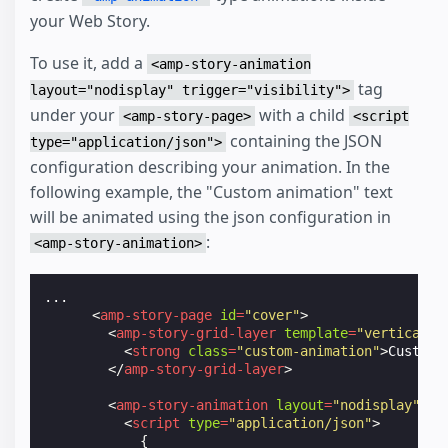
your Web Story.
To use it, add a
<amp-story-animation
tag
layout="nodisplay" trigger="visibility">
under your
with a child
<amp-story-page>
<script
containing the JSON
type="application/json">
configuration describing your animation. In the
following example, the "Custom animation" text
will be animated using the json configuration in
:
<amp-story-animation>
...

<
amp-story-page
id
=
"cover"
>
<
amp-story-grid-layer
template
=
"vertical"
>
<
strong
class
=
"custom-animation"
>
Custom 
</
amp-story-grid-layer
>
<
amp-story-animation
layout
=
"nodisplay"
tr
<
script
type
=
"application/json"
>
{