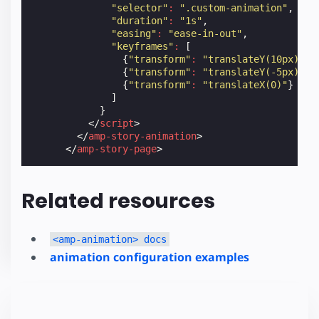
"selector"
:
".custom-animation"
,
"duration"
:
"1s"
,
"easing"
:
"ease-in-out"
,
"keyframes"
:
[
{
"transform"
:
"translateY(10px)"
,
{
"transform"
:
"translateY(-5px)"
,
{
"transform"
:
"translateX(0)"
}
]
}
</
script
>
</
amp-story-animation
>
</
amp-story-page
>
Related resources
<amp-animation> docs
animation configuration examples