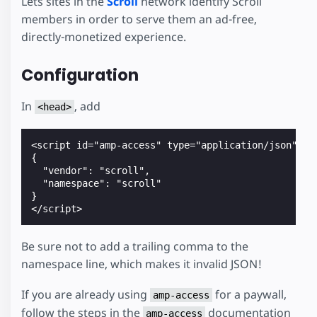
Lets sites in the
Scroll
network identify Scroll
members in order to serve them an ad-free,
directly-monetized experience.
Configuration
In
, add
<head>
<script id="amp-access" type="application/json">

{

  "vendor": "scroll",

  "namespace": "scroll"

}

Be sure not to add a trailing comma to the
namespace line, which makes it invalid JSON!
If you are already using
for a paywall,
amp-access
follow the steps in the
documentation
amp-access