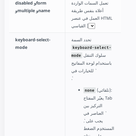
تعمل السمات الواردة
disabled وform
أعلاه بنفس طريقة
وmultiple وname
العمل في عنصر HTML
القياسي [`
تحدد السمة
keyboard-select-
mode
keyboard-select-
سلوك التنقل
mode
باستخدام لوحة المفاتيح
للخيارات في `
`.
(تلقائي):
none
يغيّر المفتاح Tab
التركيز بين
العناصر في `
`. يجب على
المستخدِم الضغط
على مفتاح