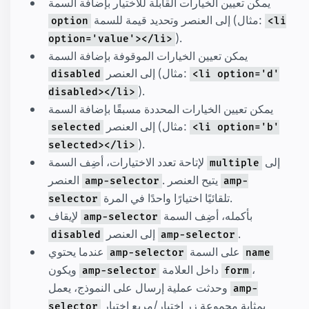
يمكن تعيين الخيارات القابلة للاختيار بإضافة السمة
إلى العنصر وتحديد قيمة للسمة (مثال:
option
<li
).
option='value'></li>
يمكن تعيين الخيارات الموقوفة بإضافة السمة
إلى العنصر (مثال:
disabled
<li option='d'
).
disabled></li>
يمكن تعيين الخيارات المحددة مسبقًا بإضافة السمة
إلى العنصر (مثال:
selected
<li option='b'
).
selected></li>
إلى
لإتاحة تعدد الاختيارات، أضِف السمة
multiple
. يتيح العنصر
العنصر
amp-selector
amp-
تلقائيًا اختيارًا واحدًا في المرة.
selector
بأكمله، أضِف السمة
لإيقاف
amp-selector
.
إلى العنصر
disabled
amp-selector
على السمة
عندما يحتوي
amp-selector
name
،
داخل العلامة
ويكون
amp-selector
form
وحدثت عملية إرسال على النموذج، يعمل
amp-
بمثابة مجموعة زر اختيار/مربع اختيار
selector