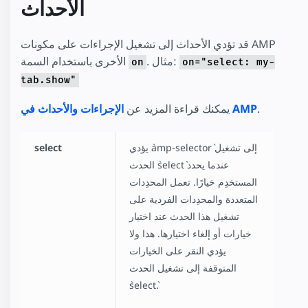
الأحداث
قد تؤدي الأحداث إلى تشغيل الإجراءات على مكونات AMP
. مثال:
الأخرى باستخدام السمة
on
on="select: my-
tab.show"
.
الإجراءات والأحداث في AMP
يمكنك قراءة المزيد عن
يؤدي `amp-selector` إلى تشغيل
select
الحدث `select` عندما يحدد
المستخدِم خيارًا. تعمل المحدِدات
المتعددة والمحدِدات الفردية على
تشغيل هذا الحدث عند اختيار
خيارات أو إلغاء اختيارها. هذا ولا
يؤدي النقر على الخيارات
المتوقفة إلى تشغيل الحدث
`select`.