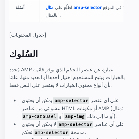
في الموقع "AMP
مثال amp-selector
اطلّع على
أمثلة
بالمثال".
[جدول المحتويات]
السُلوك
مُحدِد AMP عبارة عن عنصر التحكم الذي يوفر قائمة
بالخيارات ويتيح للمستخدِم اختيار أحدها أو العديد منها، علمًا
بأن أنواع محتوى الخيارات لا يقتصر على النص فقط.
على أي عنصر
يمكن أن يحتوي
amp-selector
عشوائي من عناصر HTML أو مكونات AMP (مثال:
أو ما إلى ذلك).
أو
amp-carousel
amp-img
على أي عناصر
لا يمكن أن يحتوي
amp-selector
مدمجة.
تحكم
amp-selector