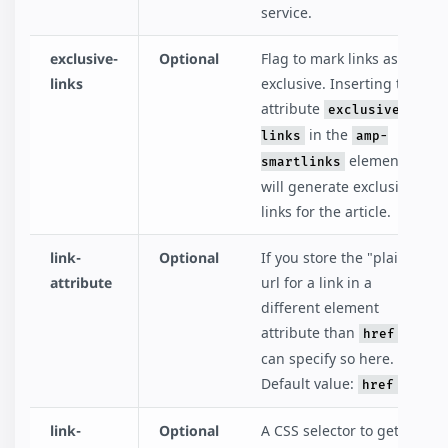
service.
exclusive-
Optional
Flag to mark links as
links
exclusive. Inserting the
attribute
exclusive-
in the
links
amp-
element
smartlinks
will generate exclusive
links for the article.
link-
Optional
If you store the "plain"
attribute
url for a link in a
different element
attribute than
you
href
can specify so here.
Default value:
.
href
link-
Optional
A CSS selector to get all