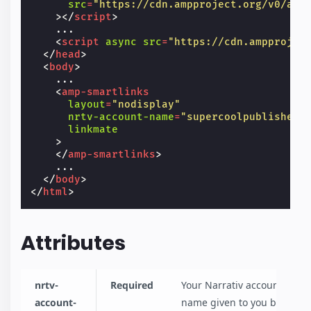
src
=
"https://cdn.ampproject.org/v0/amp
></
script
>
    ...

<
script
async
src
=
"https://cdn.ampprojec
</
head
>
<
body
>
    ...

<
amp-smartlinks
layout
=
"nodisplay"
nrtv-account-name
=
"supercoolpublisher"
linkmate
>
</
amp-smartlinks
>
    ...

</
body
>
</
html
>
Attributes
nrtv-
Required
Your Narrativ account
account-
name given to you by