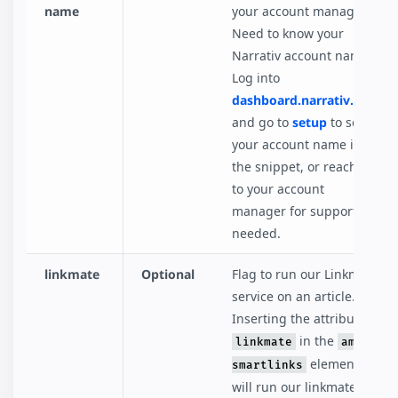
name
your account manager.
Need to know your
Narrativ account name?
Log into
dashboard.narrativ.com
and go to
setup
to see
your account name in
the snippet, or reach out
to your account
manager for support as
needed.
linkmate
Optional
Flag to run our Linkmate
service on an article.
Inserting the attribute
in the
linkmate
amp-
element
smartlinks
will run our linkmate