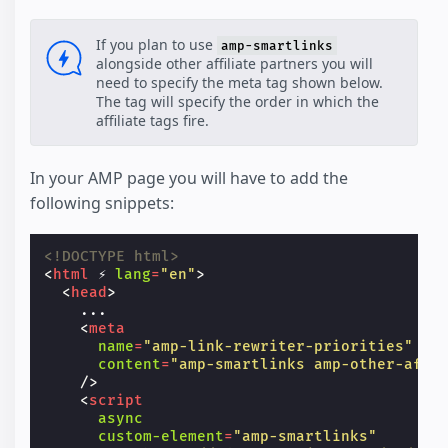
If you plan to use
amp-smartlinks
alongside other affiliate partners you will
need to specify the meta tag shown below.
The tag will specify the order in which the
affiliate tags fire.
In your AMP page you will have to add the
following snippets:
<!DOCTYPE html>
<
html
⚡
lang
=
"en"
>
<
head
>
    ...

<
meta
name
=
"amp-link-rewriter-priorities"
content
=
"amp-smartlinks amp-other-affi
/>
<
script
async
custom-element
=
"amp-smartlinks"