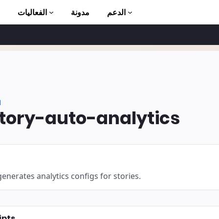
الدعم
مدونة
الفعاليات
الأ
ا
ory-auto-analytics
ion to AMP
enerates analytics configs for stories.
ipts