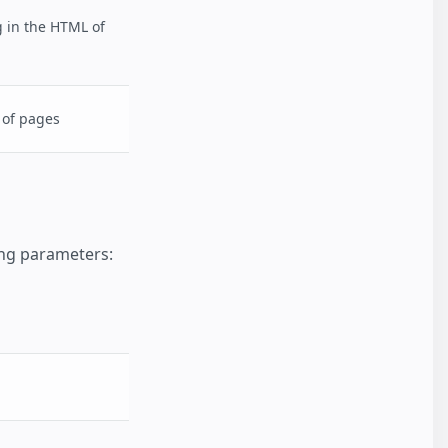
 in the HTML of
 of pages
wing parameters: