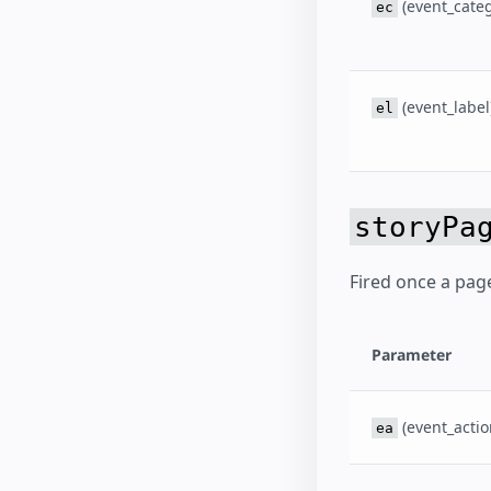
(event_categ
ec
(event_label
el
storyPa
Fired once a pag
Parameter
(event_actio
ea