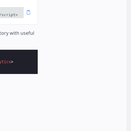
/script>
tory with useful
ytics
>