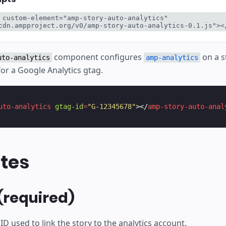
 custom-element="amp-story-auto-analytics" 
cdn.ampproject.org/v0/amp-story-auto-analytics-0.1.js"><
component configures
on a s
uto-analytics
amp-analytics
for a Google Analytics gtag.
uto-analytics
gtag-id
=
"G-12345678"
></
amp-story-auto-anal
utes
(required)
ID used to link the story to the analytics account.