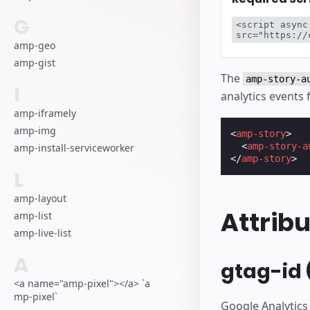
بدء الإنشاء
G
<script async
src="https://
amp-geo
amp-gist
The
amp-story-a
I
analytics events 
amp-iframely
amp-img
<
amp-story
>
<
amp-story-a
amp-install-serviceworker
</
amp-story
>
L
amp-layout
Attrib
amp-list
amp-live-list
A
gtag-id 
<a name="amp-pixel"></a> `a
mp-pixel`
Google Analytics 