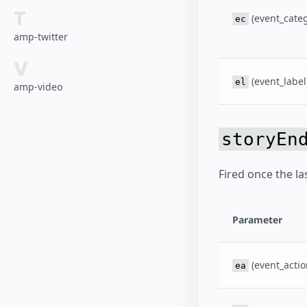
T
(event_categ
ec
amp-twitter
V
(event_label
el
amp-video
storyEn
Fired once the la
Parameter
(event_actio
ea