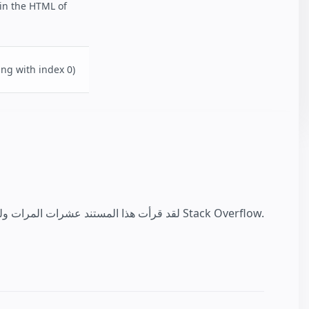
in the HTML of
ing with index 0)
لقد قرأت هذا المستند عشرات المرات ولكن ألم يُجِب عن جميع أسئلتك؟ ربما حصل ذات الأمر مع أشخاص آخرين: تواصل معهم على Stack Overflow.