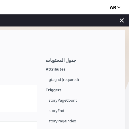
AR
جدول المحتويات
Attributes
gtag-id (required)
Triggers
storyPageCount
storyEnd
storyPageIndex