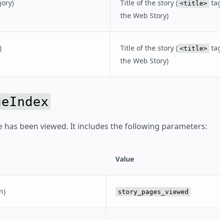
ory)
Title of the story (
tag
<title>
the Web Story)
)
Title of the story (
tag
<title>
the Web Story)
geIndex
e has been viewed. It includes the following parameters:
Value
n)
story_pages_viewed