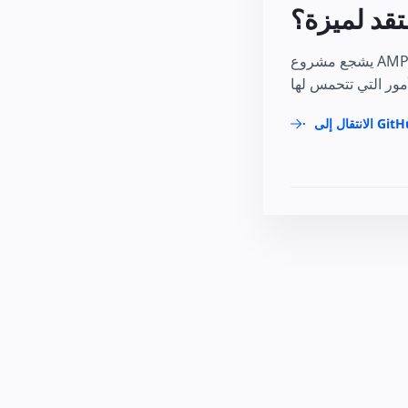
قد لميزة؟
يشجع مشروع AMP مشاركتك ومساهمتك بشدة! ونأمل أن تكون مشاركًا دائمًا في مجتمعنا مفتوح المصدر، ولكننا نشجع أيضًا المساهمات التي تحدث لمرة
ال إلى GitHub