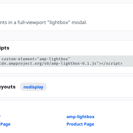
ts in a full-viewport “lightbox” modal.
ipts
 custom-element="amp-lightbox" 
cdn.ampproject.org/v0/amp-lightbox-0.1.js"></script>
ayouts
nodisplay
r
amp-lightbox
 Page
Product Page