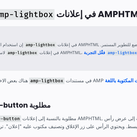
إعلانات AMPHTML
mp-lightbox
ع للتطوير المستمر.
في إعلانات AMPHTML
إن استخدام المكوِّن
amp-lightbox
فعِّل التجربة
في إعلانات AMPHTML،
لاستخدام
amp-lightbox
amp-lightbox
ت المكتوبة باللغة
هناك بعض الاختلافات بين استخدام
amp-lightbox
السمة close-button مطلوبة
مطلوبة بالنسبة إلى إعلانات AMPHTML. تؤدي هذه السمة إلى عرض رأس
e-button
سط. ويحتوي الرأس على زر الإغلاق وتصنيف مكتوب عليه "إعلان". ت