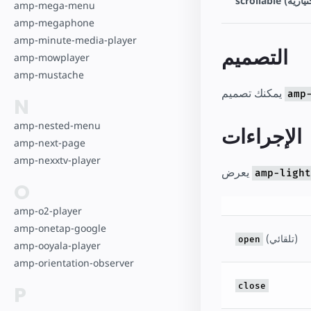
amp-mega-menu
amp-megaphone
amp-minute-media-player
التصميم
amp-mowplayer
amp-mustache
يمكنك تصميم
amp
N
amp-nested-menu
الإجراءات
amp-next-page
amp-nexxtv-player
يعرض
amp-light
O
amp-o2-player
amp-onetap-google
(تلقائي)
open
amp-ooyala-player
amp-orientation-observer
close
P