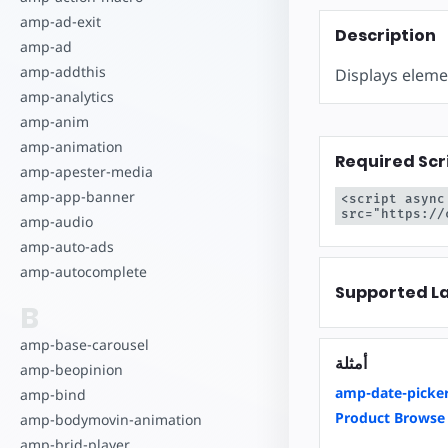
بدء الإنشاء
amp-ad-exit
Description
amp-ad
amp-addthis
Displays elemen
amp-analytics
amp-anim
amp-animation
Required Scr
amp-apester-media
amp-app-banner
<script async
src="https://
amp-audio
amp-auto-ads
amp-autocomplete
Supported L
B
amp-base-carousel
أمثلة
amp-beopinion
amp-date-picke
amp-bind
Product Browse
amp-bodymovin-animation
amp-brid-player