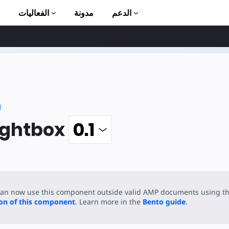
الدعم
مدونة
الفعاليات
الأ
ا
ightbox
ion to AMP
can now use this component outside valid AMP documents using t
ion of this component
. Learn more in the
Bento guide
.