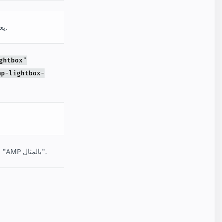
يعرض العناصر في شكل عرض مبسط بالحجم الكامل.
ghtbox"
mp-lightbox-
في الموقع "AMP بالمثال".