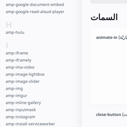
amp-google-document-embed
amp-google-read-aloud-player
السمات
H
amp-hulu
I
amp-iframe
amp-iframely
amp-ima-video
amp-image-lightbox
amp-image-slider
amp-img
amp-imgur
amp-inline-gallery
amp-inputmask
amp-instagram
amp-install-serviceworker