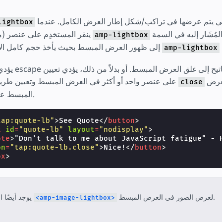
العناصر الثانوية التي يتم عرضها في تراكب/شكل إطار العرض الكامل. عندما
lightbox
ينقر المستخدِم على عنصر (مثل زر)، فإن معرّف
amp-lightbox
إلى ظهور العرض المبسط بحيث يأخذ حجم كامل الإطار ويعرض عناصر
amp-lightbox
يؤدي الضغط على م
إلى إغلاق العرض
على عنصر واحد أو أكثر في العرض المبسط وتعيين طريقته على
close
المبسط عند النقر على العنصر.
tap:quote-lb"
>
See Quote
</
button
>
x
id
=
"quote-lb"
layout
=
"nodisplay"
>
ote
>
"Don't talk to me about JavaScript fatigue" - 
on
=
"tap:quote-lb.close"
>
Nice!
</
button
>
ox
>
لعرض الصور في العرض المبسط.
يوجد أيضًا المكوِّن
<amp-image-lightbox>