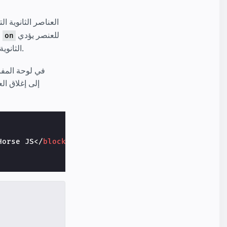
للعنصر يؤدي
المُشَار إليه في السمة
on
الثانوية.
Horse JS
</
blockquote
>