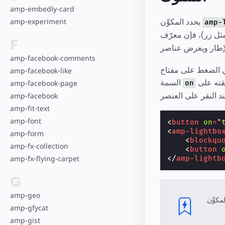
amp-embedly-card
يحدد المكوِّن
amp-experiment
amp-
F
amp-facebook-comments
فتاح escape في لوحة المفاتيح إلى غلق العرض المبسط. أو بدلاً من ذلك، يؤدي تعيين
amp-facebook-like
السمة
amp-facebook-page
on
amp-facebook
amp-fit-text
amp-font
<
button
on
=
"
<
amp-lightbo
amp-form
<
blockqu
amp-fx-collection
<
button
amp-fx-flying-carpet
</
amp-lightb
G
amp-geo
amp-gfycat
amp-gist