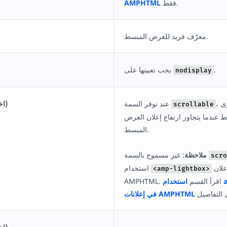
فقط.
AMPHTML
معرّف فريد للعرض المبسط.
.
يجب تعيينها على
nodisplay
، يمكن تمرير محتوى
عند توفر السمة
scrollable (اختياريّة)
scrollable
 عندما يتجاوز ارتفاع إعلان العرض
المبسط.
: غير مسموح بالسمة
ملاحظة
scro
داخل إعلان
استخدام
<amp-lightbox>
AMPHTML. اقرأ القسم
استخدام amp-lightbox
في إعلانات AMPHTML