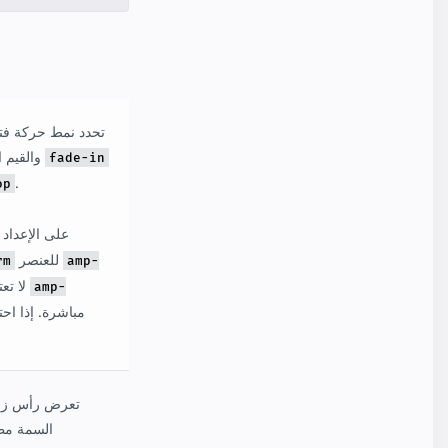
تحدد نمط حركة فت
. والقيم الصالحة هي
fade-in
.
op
على الإع
للعنصر
rm
amp-
. لا تعتمد على تحويل العنصر
amp-
تعرض رأس زر 
السمة مط