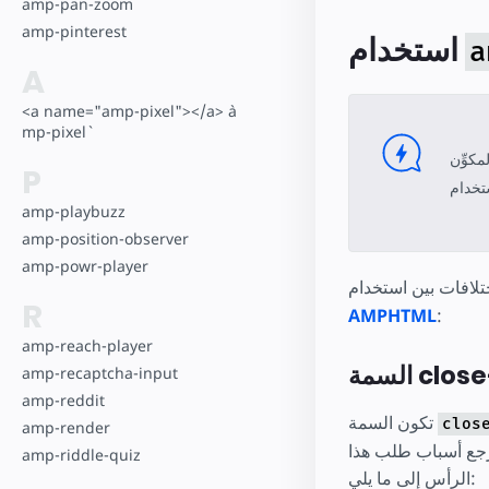
amp-pan-zoom
amp-pinterest
استخدام
a
A
<a name="amp-pixel"></a> `a
mp-pixel`
P
amp-playbuzz
amp-position-observer
amp-powr-player
R
AMPHTML
:
amp-reach-player
amp-recaptcha-input
amp-reddit
تكون السمة
clos
amp-render
رجع أسباب طلب هذا
amp-riddle-quiz
الرأس إلى ما يلي: