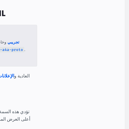
في 
تجريبي
وخاض
.
-a4a-proto
في مستندات AMP العادية و
الإعلانا
أعلى العرض المب