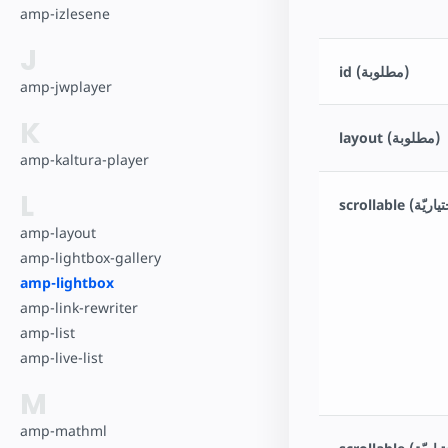
amp-izlesene
J
id (مطلوبة)
amp-jwplayer
K
layout (مطلوبة)
amp-kaltura-player
L
amp-layout
amp-lightbox-gallery
amp-lightbox
amp-link-rewriter
amp-list
amp-live-list
M
amp-mathml