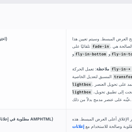
ح العرض المبسط. وسيتم تعيين هذا
animate-in (اختياريّة)
تلقائيًا على
fade-in
و
و
fly-in-bottom
fly-in-t
داد
: تعمل الحركة
ملاحظة
fly-in-*
المسبق لتعديل الخاصية
transfo
lightbox
مباشرة. إذا احتجت إلى تطبيق تحويل،
lightbox
عيِّنه على عنصر مدمج بدلاً من ذلك.
الإغلاق أعلى العرض المبسط. هذه
close-button (مطلوبة في إعلانات AMPHTML)
لوبة وصالحة للاستخدام مع
إعلانات