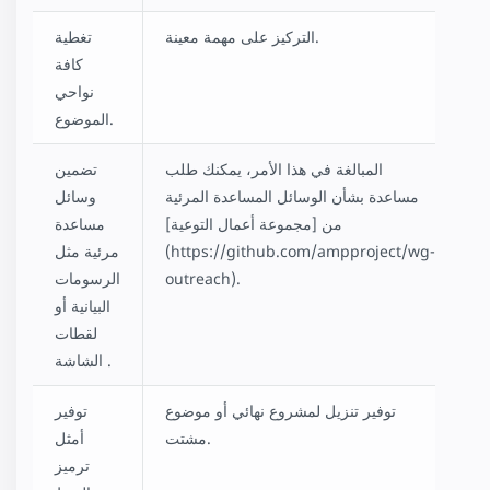
التركيز على مهمة معينة.
تغطية
كافة
نواحي
الموضوع.
المبالغة في هذا الأمر، يمكنك طلب
تضمين
مساعدة بشأن الوسائل المساعدة المرئية
وسائل
من [مجموعة أعمال التوعية]
مساعدة
(https://github.com/ampproject/wg-
مرئية مثل
outreach).
الرسومات
البيانية أو
لقطات
الشاشة .
توفير تنزيل لمشروع نهائي أو موضوع
توفير
مشتت.
أمثل
ترميز