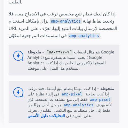
الطلب.
إذا كان لديك نظام تتبع مخصص ترغب في الاندماج معه، فلا
وتحديد نقاط نهاية
يزال بإمكانك استخدام
amp-analytics
URL المخصصة لإرسال بيانات التتبع إليها. تعرّف على المزيد
.
في المستندات المرجعية لمكوِّن
amp-analytics
هو مثال لحساب Google
ملحوظة –
“UA-YYYY-Y”
Analytics؛ يجب استبداله بشفرة تتبع Google
Analytics للموقع الإلكتروني الخاص بك إذا كنت
تستخدم هذا المثال على موقعك.
ملحوظة –
إذا كنت مهتمًا بنظام تتبع أبسط، فقد ترغب
. إذا كنت بحاجة
في إلقاء نظرة على
amp-pixel
فقط إلى تتبع مشاهدات الصفحة، فإن
amp-pixel
لأنه يهدف
هو حل أخف وزنًا من
amp-analytics
فقط إلى حل متطلبات تتبع البكسل التقليدي. تعرف
.
على المزيد في
التحليلات: دليل الأسس