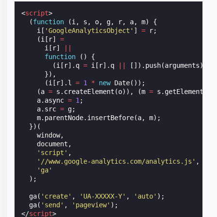
<
script
>
(
function
(
i
,
s
,
o
,
g
,
r
,
a
,
m
)
{
i
[
'GoogleAnalyticsObject'
]
=
r
;
(
i
[
r
]
=
i
[
r
]
||
function
()
{
(
i
[
r
].
q
=
i
[
r
].
q
||
[]).
push
(
arguments
);
}),
(
i
[
r
].
l
=
1
*
new
Date
());
(
a
=
s
.
createElement
(
o
)),
(
m
=
s
.
getElementsBy
a
.
async
=
1
;
a
.
src
=
g
;
m
.
parentNode
.
insertBefore
(
a
,
m
);
})(
window
,
document
,
'script'
,
'//www.google-analytics.com/analytics.js'
,
'ga'
);
ga
(
'create'
,
'UA-XXXXX-Y'
,
'auto'
);
ga
(
'send'
,
'pageview'
);
</
script
>