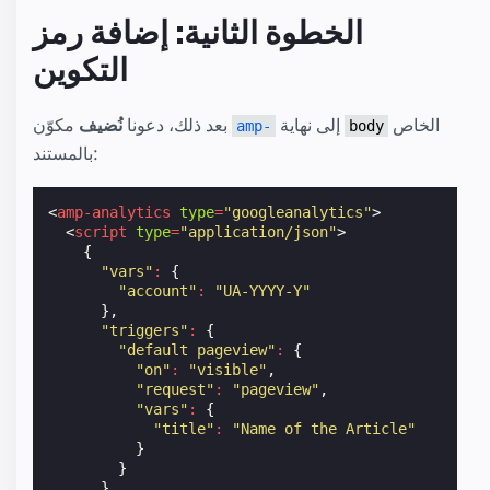
الخطوة الثانية: إضافة رمز
التكوين
الخاص
إلى نهاية
مكوّن
بعد ذلك، دعونا
نُضيف
amp-
body
بالمستند:
<
amp-analytics
type
=
"googleanalytics"
>
<
script
type
=
"application/json"
>
{
"vars"
:
{
"account"
:
"UA-YYYY-Y"
},
"triggers"
:
{
"default pageview"
:
{
"on"
:
"visible"
,
"request"
:
"pageview"
,
"vars"
:
{
"title"
:
"Name of the Article"
}
}
}