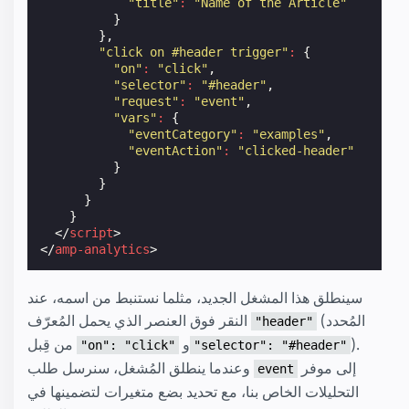
"title"
:
"Name of the Article"
}
},
"click on #header trigger"
:
{
"on"
:
"click"
,
"selector"
:
"#header"
,
"request"
:
"event"
,
"vars"
:
{
"eventCategory"
:
"examples"
,
"eventAction"
:
"clicked-header"
}
}
}
}
</
script
>
</
amp-analytics
>
سينطلق هذا المشغل الجديد، مثلما نستنبط من اسمه، عند
(المُحدد
النقر فوق العنصر الذي يحمل المُعرّف
"header"
).
و
من قِبل
"on": "click"
"selector": "#header"
إلى موفر
وعندما ينطلق المُشغل، سنرسل طلب
event
التحليلات الخاص بنا، مع تحديد بضع متغيرات لتضمينها في