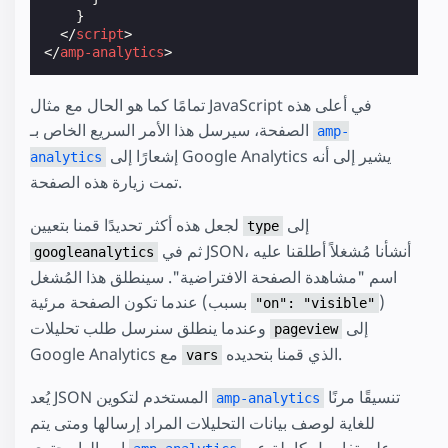
}
</
script
>
</
amp-analytics
>
تمامًا كما هو الحال مع مثال JavaScript في أعلى هذه
الصفحة، سيرسل هذا الأمر السريع الخاص بـ
amp-
إشعارًا إلى Google Analytics يشير إلى أنه
analytics
تمت زيارة هذه الصفحة.
إلى
لجعل هذه أكثر تحديدًا قمنا بتعيين
type
ثم في JSON، أنشأنا مُشغلاً أطلقنا عليه
googleanalytics
اسم "مشاهدة الصفحة الافتراضية". سينطلق هذا المُشغل
)
عندما تكون الصفحة مرئية (بسبب
"on": "visible"
إلى
وعندما ينطلق سنرسل طلب تحليلات
pageview
الذي قمنا بتحديده.
Google Analytics مع
vars
تنسيقًا مرنًا
يُعد JSON المستخدم لتكوين
amp-analytics
للغاية لوصف بيانات التحليلات المراد إرسالها ومتى يتم