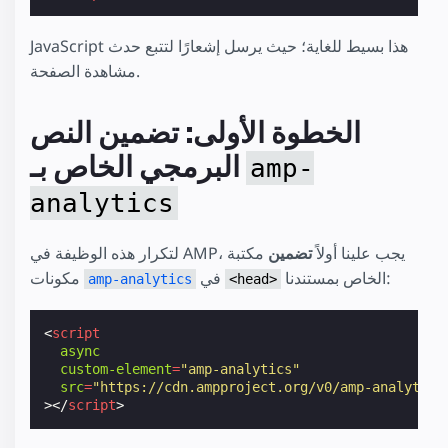
JavaScript هذا بسيط للغاية؛ حيث يرسل إشعارًا لتتبع حدث
مشاهدة الصفحة.
الخطوة الأولى: تضمين النص
البرمجي الخاص بـ
amp-
analytics
لتكرار هذه الوظيفة في AMP، يجب علينا أولاً
تضمين
مكتبة
الخاص بمستندنا:
في
مكونات
amp-analytics
<head>
<
script
async
custom-element
=
"amp-analytics"
src
=
"https://cdn.ampproject.org/v0/amp-analytics
></
script
>