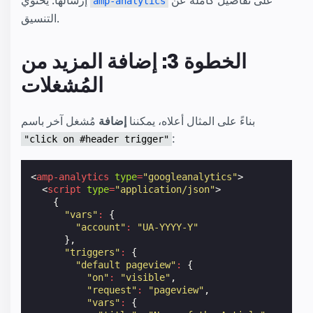
على تفاصيل كاملة عن
إرسالها. يحتوي
amp-analytics
التنسيق.
الخطوة 3: إضافة المزيد من
المُشغلات
بناءً على المثال أعلاه، يمكننا
إضافة
مُشغل آخر باسم
:
"click on #header trigger"
<
amp-analytics
type
=
"googleanalytics"
>
<
script
type
=
"application/json"
>
{
"vars"
:
{
"account"
:
"UA-YYYY-Y"
},
"triggers"
:
{
"default pageview"
:
{
"on"
:
"visible"
,
"request"
:
"pageview"
,
"vars"
:
{