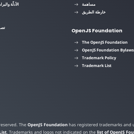
مساهمة
الأدلّة والبرا
خارطة الطريق
تصم
OpenJS Foundation
The OpenJS Foundation
OpenJS Foundation Bylaws
Trademark Policy
Trademark List
 reserved. The
OpenJS Foundation
has registered trademarks and us
ist
. Trademarks and logos not indicated on the
list of OpenJS Fo