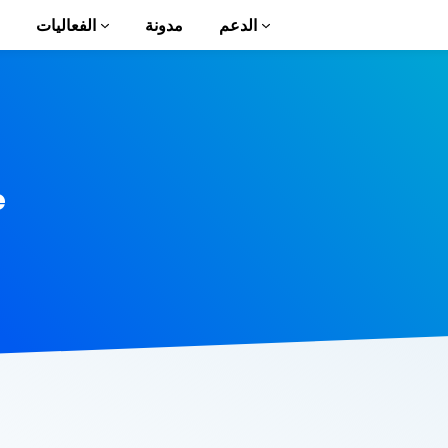
الدعم
مدونة
الفعاليات
الأ
e
ion to AMP