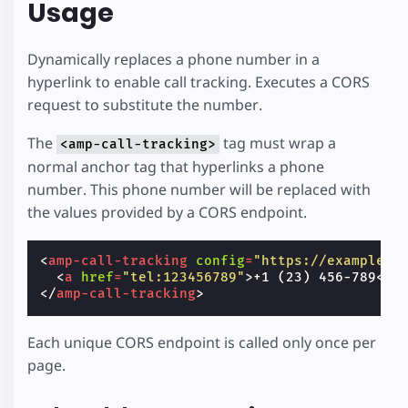
Usage
Dynamically replaces a phone number in a
hyperlink to enable call tracking. Executes a CORS
request to substitute the number.
The
tag must wrap a
<amp-call-tracking>
normal anchor tag that hyperlinks a phone
number. This phone number will be replaced with
the values provided by a CORS endpoint.
<
amp-call-tracking
config
=
"https://example.c
<
a
href
=
"tel:123456789"
>
+1 (23) 456-789
</
a
</
amp-call-tracking
>
Each unique CORS endpoint is called only once per
page.