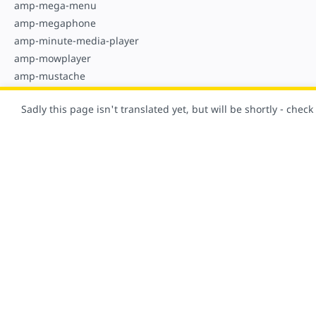
amp-mega-menu
amp-megaphone
amp-minute-media-player
amp-mowplayer
amp-mustache
N
Sadly this page isn't translated yet, but will be shortly - chec
amp-nested-menu
amp-next-page
amp-nexxtv-player
O
amp-o2-player
amp-onetap-google
Natürlich wurde diese Seite mit AMP erstellt!
amp-ooyala-player
amp-orientation-observer
P