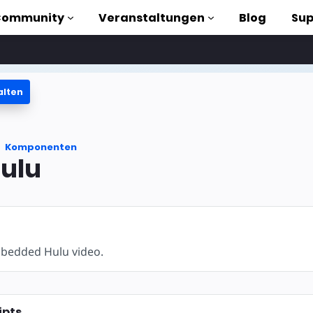
Community
Veranstaltungen
Blog
Sup
alten
orials
Komponenten
liothek
ulu
n to AMP
losen
mbedded Hulu video.
ipts