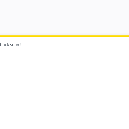
k back soon!
Folge