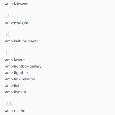
amp-izlesene
J
amp-jwplayer
K
amp-kaltura-player
L
amp-layout
amp-lightbox-gallery
amp-lightbox
amp-link-rewriter
amp-list
amp-live-list
M
amp-mathml