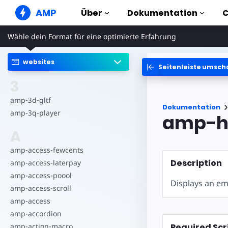
AMP
Über
Dokumentation
Wähle dein Format für eine optimierte Erfahrung
AMP Websites
Erstelle tadellose Web-Erlebnisse
websites
Seitenleiste umsch
Anleitungen & Tut
Web Stories
Erste Schritte mit AMP
3
Kurzweilige Storys für alle
Komponenten
amp-3d-gltf
AMP Ads
Dokumentation
Die komplette AMP Bib
Blitzschnelle Ads im Internet
amp-3q-player
amp-h
Beispiele
AMP E-Mail
A
Hands-on introductio
E-Mail der nächsten Generation
amp-access-fewcents
Kurse
Description
amp-access-laterpay
Lerne AMP mit kosten
Kursen
amp-access-poool
Displays an e
amp-access-scroll
Templates
Sofort einsatzbereit
amp-access
amp-accordion
Tools
Required Scr
amp-action-macro