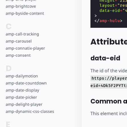
height
=
"21
layout
=
"re
amp-brightcove
data-eid
=
"
amp-byside-content
>
</
amp-hulu
>
C
amp-call-tracking
Attribut
amp-carousel
amp-connatix-player
amp-consent
data-eid
D
The id of the vid
amp-dailymotion
https://playe
amp-date-countdown
eid=4Dk5F2PYTt
amp-date-display
amp-date-picker
Common at
amp-delight-player
amp-dynamic-css-classes
This element inc
E