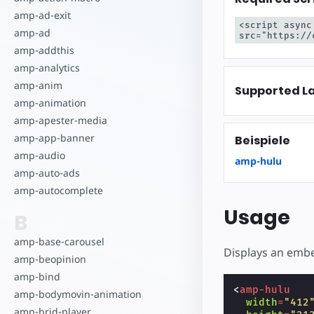
Starte dein eigenes Pr
amp-ad-exit
<script async
amp-ad
src="https://
amp-addthis
amp-analytics
amp-anim
Supported L
amp-animation
amp-apester-media
amp-app-banner
Beispiele
amp-audio
amp-hulu
amp-auto-ads
amp-autocomplete
Usage
B
amp-base-carousel
Displays an emb
amp-beopinion
amp-bind
<
amp-hulu
amp-bodymovin-animation
width
=
"412
amp-brid-player