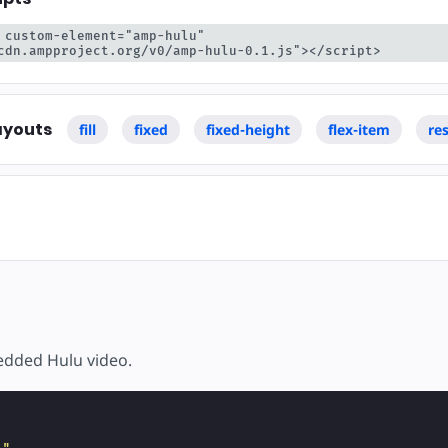
ojekt
 custom-element="amp-hulu" 
cdn.ampproject.org/v0/amp-hulu-0.1.js"></script>
ayouts
fill
fixed
fixed-height
flex-item
re
edded Hulu video.
"