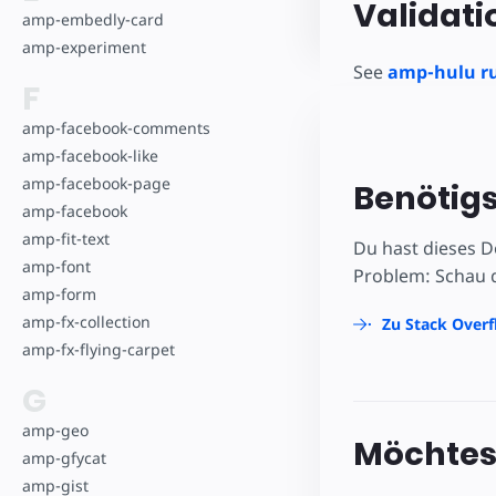
Validati
amp-embedly-card
amp-experiment
See
amp-hulu ru
F
amp-facebook-comments
amp-facebook-like
amp-facebook-page
Benötigs
amp-facebook
amp-fit-text
Du hast dieses D
amp-font
Problem: Schau d
amp-form
amp-fx-collection
Zu Stack Over
amp-fx-flying-carpet
G
amp-geo
Möchtest
amp-gfycat
amp-gist