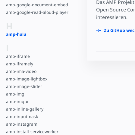
Das AMP Projekt 
amp-google-document-embed
Open Source Comm
amp-google-read-aloud-player
interessieren.
H
Zu GitHub wec
amp-hulu
I
amp-iframe
amp-iframely
amp-ima-video
amp-image-lightbox
amp-image-slider
amp-img
amp-imgur
amp-inline-gallery
amp-inputmask
amp-instagram
amp-install-serviceworker