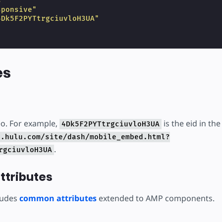
3"
sponsive"
4Dk5F2PYTtrgciuvloH3UA"
es
eo. For example,
is the eid in th
4Dk5F2PYTtrgciuvloH3UA
r.hulu.com/site/dash/mobile_embed.html?
.
rgciuvloH3UA
tributes
ludes
common attributes
extended to AMP components.