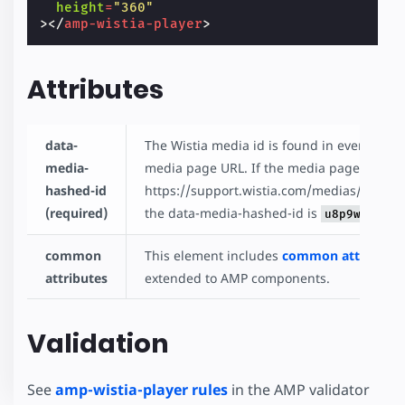
height
=
"360"
></
amp-wistia-player
>
Attributes
data-
The Wistia media id is found in every Wisti
media-
media page URL. If the media page URL is
hashed-id
https://support.wistia.com/medias/u8p9
(required)
the data-media-hashed-id is
.
u8p9wq6mq8
common
This element includes
common attributes
attributes
extended to AMP components.
Validation
See
amp-wistia-player rules
in the AMP validator