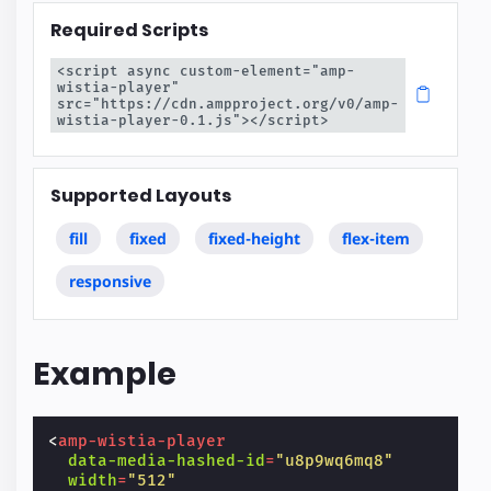
Required Scripts
<script async custom-element="amp-
wistia-player" 
src="https://cdn.ampproject.org/v0/amp-
wistia-player-0.1.js"></script>
Supported Layouts
fill
fixed
fixed-height
flex-item
responsive
Example
<
amp-wistia-player
data-media-hashed-id
=
"u8p9wq6mq8"
width
=
"512"