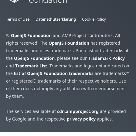
Terms of Use
Datenschutzerklärung
Cookie Policy
©
OpenJS Foundation
and AMP Project contributors. All
rights reserved. The
OpenJS Foundation
has registered
trademarks and uses trademarks. For a list of trademarks of
the
OpenJS Foundation
, please see our
Trademark Policy
and
Trademark List
. Trademarks and logos not indicated on
the
list of OpenJS Foundation trademarks
are trademarks™
or registered® trademarks of their respective holders. Use
of them does not imply any affiliation with or endorsement
by them.
The services available at
cdn.ampproject.org
are provided
by Google and the respective
privacy policy
applies.