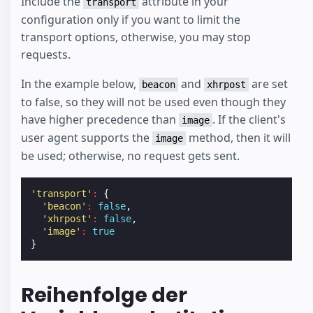
Include the
attribute in your
transport
configuration only if you want to limit the
transport options, otherwise, you may stop
requests.
In the example below,
and
are set
beacon
xhrpost
to false, so they will not be used even though they
have higher precedence than
. If the client's
image
user agent supports the
method, then it will
image
be used; otherwise, no request gets sent.
'transport'
:
{
'beacon'
:
false
,
'xhrpost'
:
false
,
'image'
:
true
}
Reihenfolge der