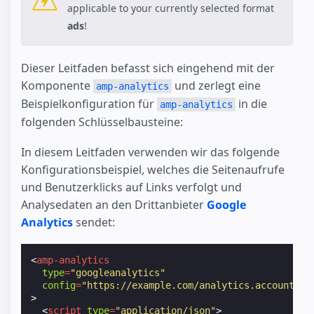
applicable to your currently selected format
ads
!
Dieser Leitfaden befasst sich eingehend mit der
Komponente
und zerlegt eine
amp-analytics
Beispielkonfiguration für
in die
amp-analytics
folgenden Schlüsselbausteine:
In diesem Leitfaden verwenden wir das folgende
Konfigurationsbeispiel, welches die Seitenaufrufe
und Benutzerklicks auf Links verfolgt und
Analysedaten an den Drittanbieter
Google
Analytics
sendet:
<
amp-analytics
type
=
"googleanalytics"
config
=
"https://example.com/analytics.account.co
>
<
script
type
=
"application/json"
>