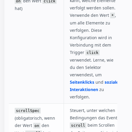
kann, welche Elemente
den Wert
on
click
verfolgt werden sollen.
hat)
Verwende den Wert
,
*
um alle Elemente zu
verfolgen. Diese
Konfiguration wird in
Verbindung mit dem
Trigger
click
verwendet. Lerne, wie
du den Selektor
verwendest, um
Seitenklicks
und
soziale
Interaktionen
zu
verfolgen.
Steuert, unter welchen
scrollSpec
Bedingungen das Event
(obligatorisch, wenn
beim Scrollen
der Wert
den
scroll
on