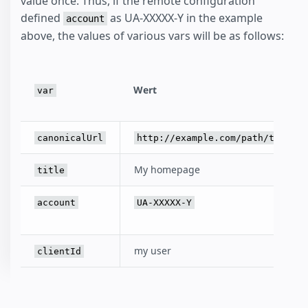
value once. Thus, if the remote configuration
defined
as UA-XXXXX-Y in the example
account
above, the values of various vars will be as follows:
Wert
var
canonicalUrl
http://example.com/path/to/the/
My homepage
title
account
UA-XXXXX-Y
my user
clientId