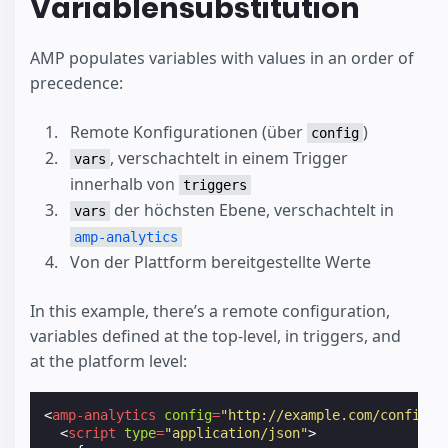
Variablensubstitution
AMP populates variables with values in an order of
precedence:
Remote Konfigurationen (über
)
config
, verschachtelt in einem Trigger
vars
innerhalb von
triggers
der höchsten Ebene, verschachtelt in
vars
amp-analytics
Von der Plattform bereitgestellte Werte
In this example, there’s a remote configuration,
variables defined at the top-level, in triggers, and
at the platform level:
<
amp-analytics
config
=
"http://example.com/config.j
<
script
type
=
"application/json"
>