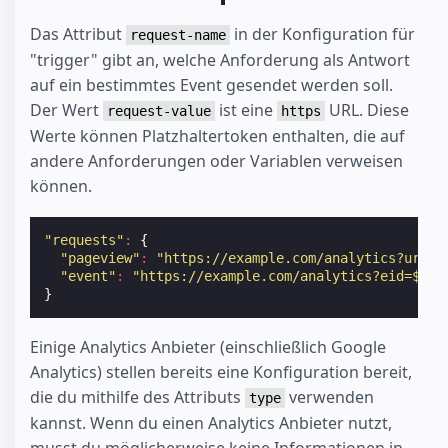
Das Attribut
in der Konfiguration für
request-name
"trigger" gibt an, welche Anforderung als Antwort
auf ein bestimmtes Event gesendet werden soll.
Der Wert
ist eine
URL. Diese
request-value
https
Werte können Platzhaltertoken enthalten, die auf
andere Anforderungen oder Variablen verweisen
können.
"requests"
:
{
"pageview"
:
"https://example.com/analytics?url=$
"event"
:
"https://example.com/analytics?eid=${ev
}
Einige Analytics Anbieter (einschließlich Google
Analytics) stellen bereits eine Konfiguration bereit,
die du mithilfe des Attributs
verwenden
type
kannst. Wenn du einen Analytics Anbieter nutzt,