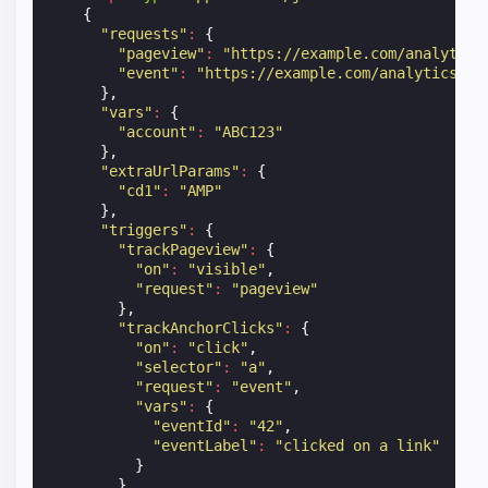
{
"requests"
:
{
"pageview"
:
"https://example.com/analytics
"event"
:
"https://example.com/analytics?ei
},
"vars"
:
{
"account"
:
"ABC123"
},
"extraUrlParams"
:
{
"cd1"
:
"AMP"
},
"triggers"
:
{
"trackPageview"
:
{
"on"
:
"visible"
,
"request"
:
"pageview"
},
"trackAnchorClicks"
:
{
"on"
:
"click"
,
"selector"
:
"a"
,
"request"
:
"event"
,
"vars"
:
{
"eventId"
:
"42"
,
"eventLabel"
:
"clicked on a link"
}
}