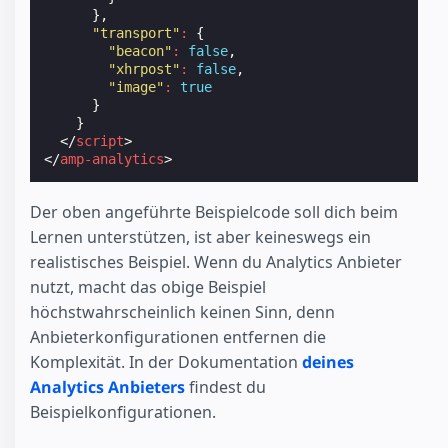
},
"transport"
:
{
"beacon"
:
false
,
"xhrpost"
:
false
,
"image"
:
true
}
}
</
script
>
</
amp-analytics
>
Der oben angeführte Beispielcode soll dich beim
Lernen unterstützen, ist aber keineswegs ein
realistisches Beispiel. Wenn du Analytics Anbieter
nutzt, macht das obige Beispiel
höchstwahrscheinlich keinen Sinn, denn
Anbieterkonfigurationen entfernen die
Komplexität. In der Dokumentation
deines
Analytics Anbieters
findest du
Beispielkonfigurationen.