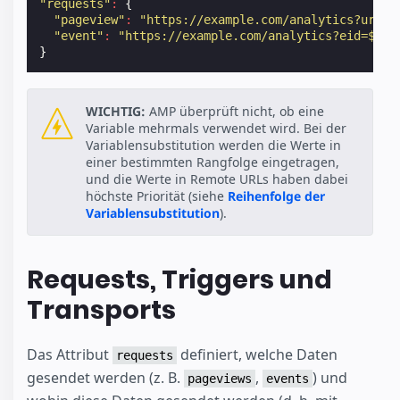
"requests"
:
{
"pageview"
:
"https://example.com/analytics?url=$
"event"
:
"https://example.com/analytics?eid=${ev
}
WICHTIG:
AMP überprüft nicht, ob eine
Variable mehrmals verwendet wird. Bei der
Variablensubstitution werden die Werte in
einer bestimmten Rangfolge eingetragen,
und die Werte in Remote URLs haben dabei
höchste Priorität (siehe
Reihenfolge der
Variablensubstitution
).
Requests, Triggers und
Transports
Das Attribut
definiert, welche Daten
requests
gesendet werden (z. B.
,
) und
pageviews
events