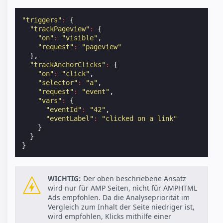
"triggers"
:
{
"trackPageview"
:
{
"on"
:
"visible"
,
"request"
:
"pageview"
},
"trackAnchorClicks"
:
{
"on"
:
"click"
,
"selector"
:
"a"
,
"request"
:
"event"
,
"vars"
:
{
"eventId"
:
"42"
,
"eventLabel"
:
"clicked on a link"
}
}
}
WICHTIG:
Der oben beschriebene Ansatz
wird nur für AMP Seiten, nicht für AMPHTML
Ads empfohlen. Da die Analysepriorität im
Vergleich zum Inhalt der Seite niedriger ist,
wird empfohlen, Klicks mithilfe einer