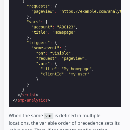
{
"requests"
:
{
"pageview"
:
"https://example.com/analytics
},
"vars"
:
{
"account"
:
"ABC123"
,
"title"
:
"Homepage"
},
"triggers"
:
{
"some-event"
:
{
"on"
:
"visible"
,
"request"
:
"pageview"
,
"vars"
:
{
"title"
:
"My homepage"
,
"clientId"
:
"my user"
}
}
}
</
script
>
</
amp-analytics
>
When the same
is defined in multiple
var
locations, the variable order of precedence sets its