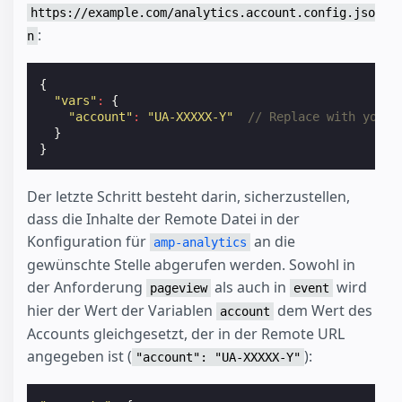
https://example.com/analytics.account.config.jso
:
n
{
"vars"
:
{
"account"
:
"UA-XXXXX-Y"
// Replace with your 
}
}
Der letzte Schritt besteht darin, sicherzustellen,
dass die Inhalte der Remote Datei in der
Konfiguration für
an die
amp-analytics
gewünschte Stelle abgerufen werden. Sowohl in
der Anforderung
als auch in
wird
pageview
event
hier der Wert der Variablen
dem Wert des
account
Accounts gleichgesetzt, der in der Remote URL
angegeben ist (
):
"account": "UA-XXXXX-Y"