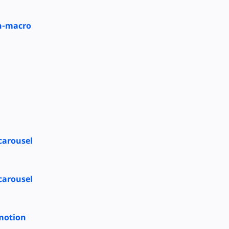
n-macro
carousel
carousel
motion