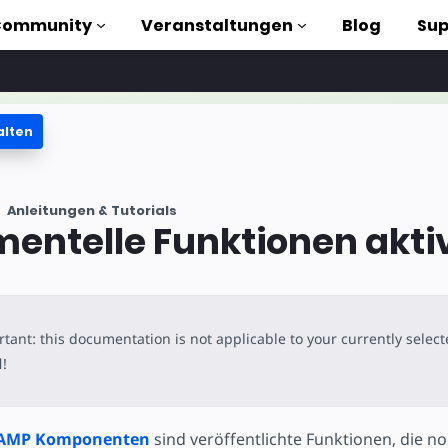
Community
Veranstaltungen
Blog
Sup
alten
orials
Anleitungen & Tutorials
liothek
mentelle Funktionen akti
n to AMP
losen
tant: this documentation is not applicable to your currently selec
l
!
e AMP Komponenten
sind veröffentlichte Funktionen, die no