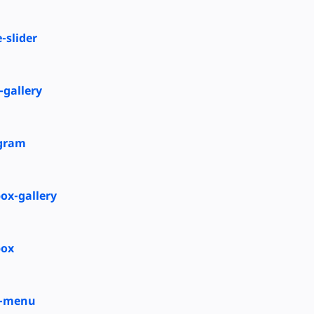
slider
-gallery
gram
ox-gallery
box
-menu