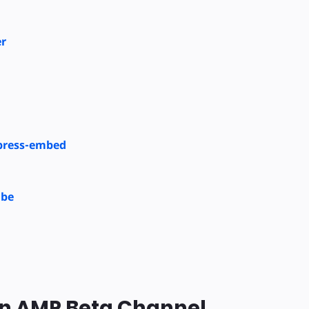
r
ress-embed
be
en AMP Beta Channel