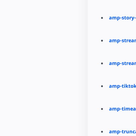
amp-story
amp-stream
amp-stream
amp-tikto
amp-timea
amp-trunca