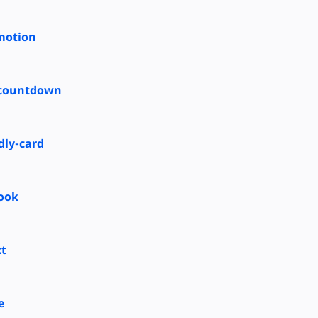
motion
countdown
ly-card
ook
xt
e