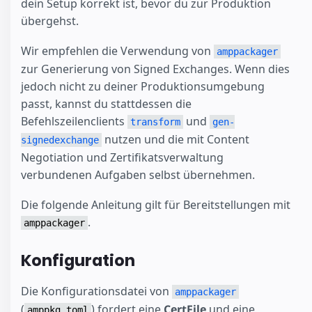
dein Setup korrekt ist, bevor du zur Produktion
übergehst.
Wir empfehlen die Verwendung von
amppackager
zur Generierung von Signed Exchanges. Wenn dies
jedoch nicht zu deiner Produktionsumgebung
passt, kannst du stattdessen die
Befehlszeilenclients
und
transform
gen-
nutzen und die mit Content
signedexchange
Negotiation und Zertifikatsverwaltung
verbundenen Aufgaben selbst übernehmen.
Die folgende Anleitung gilt für Bereitstellungen mit
.
amppackager
Konfiguration
Die Konfigurationsdatei von
amppackager
(
) fordert eine
CertFile
und eine
amppkg.toml