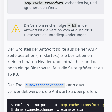
vorhanden ist, und
amp-cache-transform
ignoriere den Wert.
Die Versionszeichenfolge
in der
v=b3
Antwort ist die Version vom August 2019.
Diese Version unterliegt Änderungen.
Der Großteil der Antwort sollte aus deiner AMP
Seite bestehen (im Klartext). Sie besitzt einen
kleinen binären Header und enthält hier und da
noch einige Binärbytes, falls die Seite größer ist als
16 KB.
Das Tool
kann dazu
dump-signedexchange
verwendet werden, die Antwort zu überprüfen:
$ curl -s --output - -H 
'amp-cache-transform: goog
$ dump-signedexchange -i example.sxg
