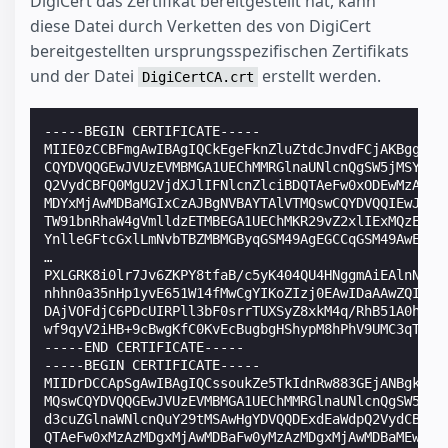
DigiCert das Zertifikat bereitgestellt hat, kann
diese Datei durch Verketten des von DigiCert
bereitgestellten ursprungsspezifischen Zertifikats
und der Datei
erstellt werden.
DigiCertCA.crt
-----BEGIN CERTIFICATE-----
MIIE0zCCBFmgAwIBAgIQCkEgeFknZluZtdcJnvdFCjAKBggqhk
CQYDVQQGEwJVUzEVMBMGA1UEChMMRGlnaUNlcnQgSW5jMSYwJA
Q2VydCBFQ0MgU2VjdXJlIFNlcnZlciBDQTAeFw0xODEwMzAwMD
MDYxMjAwMDBaMGIxCzAJBgNVBAYTAlVTMQswCQYDVQQIEwJjYT
TW91bnRhaW4gVmlldzETMBEGA1UEChMKR29vZ2xlIExMQzEZMB
YnlleGFtcGxlLmNvbTBZMBMGByqGSM49AgEGCCqGSM49AwEHA0
…
PXLGRK8i0lr7Jv6ZKPY8tfaB/c5yK404QU4HNggmAiEAlnNjIe
nhhn0a35nHp1yvE651W14fMwCgYIKoZIzj0EAwIDaAAwZQIwI4
DAjVOFdjC6PDcUIRPll3bF0srrTUXSyZ8xkM4q/RhB51A0hVAj
wf9qyV2iHB+9cBwgKfC0KvEcBugbgHShypM8hPhV9UMC3qTpdK
-----END CERTIFICATE-----
-----BEGIN CERTIFICATE-----
MIIDrDCCApSgAwIBAgIQCssoukZe5TkIdnRw883GEjANBgkqhk
MQswCQYDVQQGEwJVUzEVMBMGA1UEChMMRGlnaUNlcnQgSW5jMR
d3cuZGlnaWNlcnQuY29tMSAwHgYDVQQDExdEaWdpQ2VydCBHbG
QTAeFw0xMzAzMDgxMjAwMDBaFw0yMzAzMDgxMjAwMDBaMEwxCz