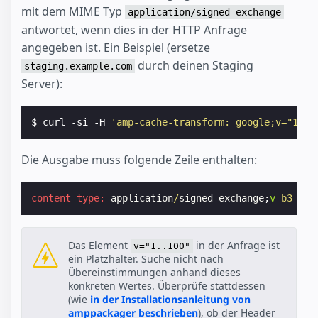
mit dem MIME Typ
application/signed-exchange
antwortet, wenn dies in der HTTP Anfrage
angegeben ist. Ein Beispiel (ersetze
durch deinen Staging
staging.example.com
Server):
$ curl -si -H 
'amp-cache-transform: google;v="1..1
Die Ausgabe muss folgende Zeile enthalten:
content-type:
application
/
signed-exchange
;
v
=
b3
Das Element
in der Anfrage ist
v="1..100"
ein Platzhalter. Suche nicht nach
Übereinstimmungen anhand dieses
konkreten Wertes. Überprüfe stattdessen
(wie
in der Installationsanleitung von
amppackager beschrieben
), ob der Header