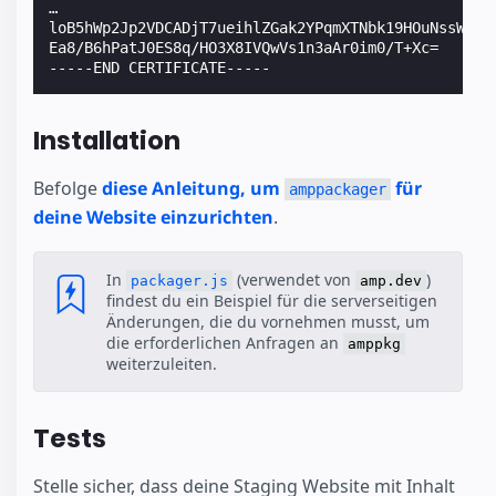
…
loB5hWp2Jp2VDCADjT7ueihlZGak2YPqmXTNbk19HOuNssWvFh
Ea8/B6hPatJ0ES8q/HO3X8IVQwVs1n3aAr0im0/T+Xc=
-----END CERTIFICATE-----
Installation
Befolge
diese Anleitung, um
für
amppackager
deine Website einzurichten
.
In
(verwendet von
)
packager.js
amp.dev
findest du ein Beispiel für die serverseitigen
Änderungen, die du vornehmen musst, um
die erforderlichen Anfragen an
amppkg
weiterzuleiten.
Tests
Stelle sicher, dass deine Staging Website mit Inhalt