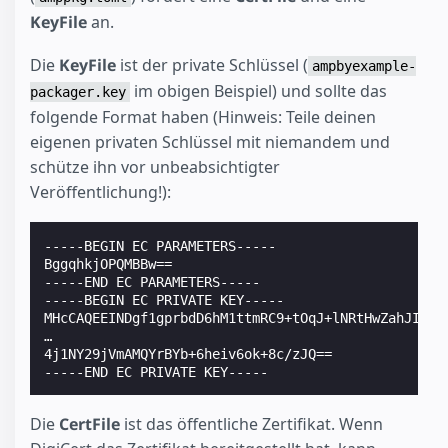
KeyFile
an.
Die
KeyFile
ist der private Schlüssel (
ampbyexample-
im obigen Beispiel) und sollte das
packager.key
folgende Format haben (Hinweis: Teile deinen
eigenen privaten Schlüssel mit niemandem und
schütze ihn vor unbeabsichtigter
Veröffentlichung!):
-----BEGIN EC PARAMETERS-----
BggqhkjOPQMBBw==
-----END EC PARAMETERS-----
-----BEGIN EC PRIVATE KEY-----
MHcCAQEEINDgf1gprbdD6hM1ttmRC9+tOqJ+lNRtHwZahJIXfL
…
4j1NY29jVmAMQYrBYb+6heiv6ok+8c/zJQ==
-----END EC PRIVATE KEY-----
Die
CertFile
ist das öffentliche Zertifikat. Wenn