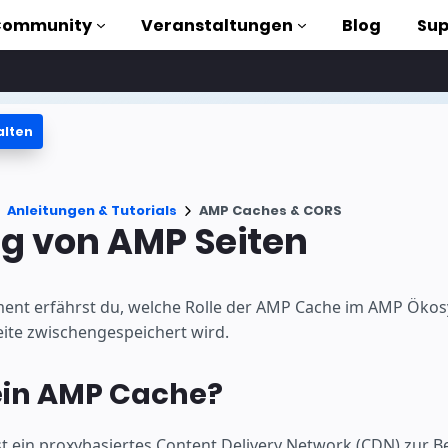
Community
Veranstaltungen
Blog
Sup
alten
orials
Anleitungen & Tutorials
AMP Caches & CORS
liothek
g von AMP Seiten
n to AMP
ent erfährst du, welche Rolle der AMP Cache im AMP Ökos
losen
ite zwischengespeichert wird.
ein AMP Cache?
st ein proxybasiertes Content Delivery Network (CDN) zur Be