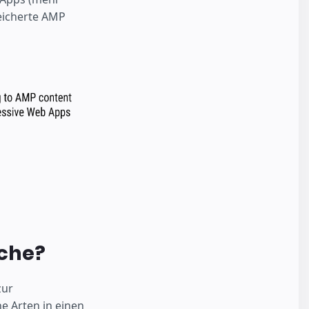
eicherte AMP
che?
zur
e Arten in einen