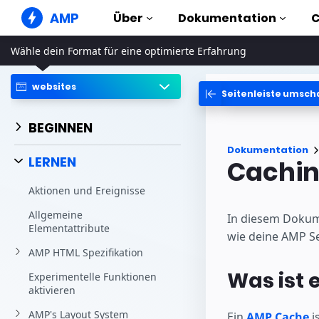
AMP
Über
Dokumentation
Wähle dein Format für eine optimierte Erfahrung
AMP Websites
Erstelle tadellose Web-Erlebnisse
websites
Seitenleiste umsch
Anleitungen & Tut
Web Stories
Erste Schritte mit AMP
Kurzweilige Storys für alle
BEGINNEN
Komponenten
AMP Ads
Dokumentation
Die komplette AMP Bib
Blitzschnelle Ads im Internet
LERNEN
Cachin
Beispiele
AMP E-Mail
Aktionen und Ereignisse
Hands-on introductio
E-Mail der nächsten Generation
Allgemeine
Kurse
In diesem Dokum
Elementattribute
Lerne AMP mit kosten
wie deine AMP Se
Kursen
AMP HTML Spezifikation
Templates
Was ist 
Experimentelle Funktionen
Sofort einsatzbereit
aktivieren
Tools
AMP's Layout System
Ein
AMP Cache
i