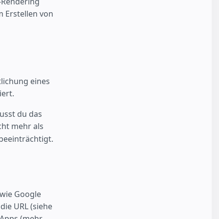
e-Rendering
 Erstellen von
tlichung eines
ert.
usst du das
ht mehr als
eeinträchtigt.
(wie Google
die URL (siehe
 Apps (mehr