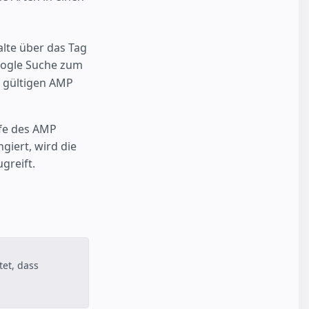
lte über das Tag
oogle Suche zum
nd gültigen AMP
lfe des AMP
giert, wird die
greift.
et, dass