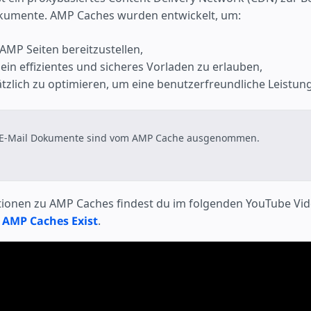
ojekt
kumente. AMP Caches wurden entwickelt, um:
 AMP Seiten bereitzustellen,
ein effizientes und sicheres Vorladen zu erlauben,
ätzlich zu optimieren, um eine benutzerfreundliche Leistung
E-Mail Dokumente sind vom AMP Cache ausgenommen.
tionen zu AMP Caches findest du im folgenden YouTube Vid
AMP Caches Exist
.