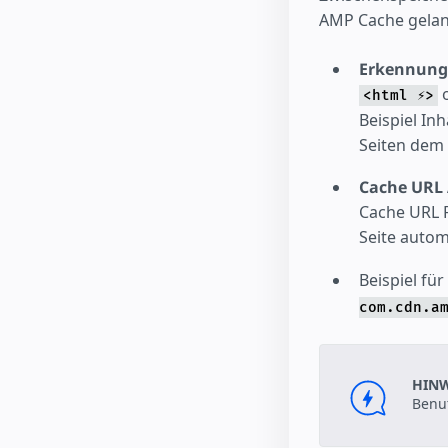
AMP Cache gela
Erkennung
<html ⚡>
Beispiel In
Seiten dem
Cache URL
Cache URL F
Seite autom
Beispiel fü
com.cdn.a
HINW
Benut