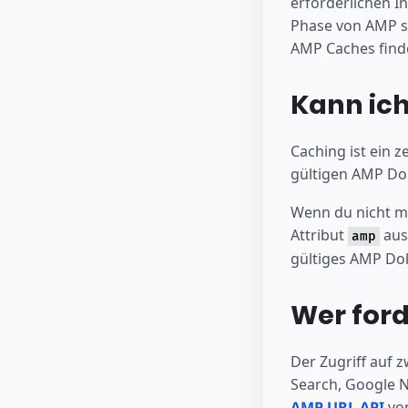
erforderlichen I
Phase von AMP si
AMP Caches find
Kann ic
Caching ist ein 
gültigen AMP Dok
Wenn du nicht m
Attribut
aus
amp
gültiges AMP Dok
Wer ford
Der Zugriff auf 
Search, Google N
AMP URL API
von