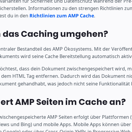
nvarianten für Sicherheit und Datenschutz während der Pr
cherstellen. Informationen zu den strengen Richtlinien zum
est du in den
Richtlinien zum AMP Cache
.
h das Caching umgehen?
zentraler Bestandteil des AMP Ökosystems. Mit der Veröffen
uments wird seine Cache Bereitstellung automatisch aktivi
öchtest, dass dein Dokument zwischengespeichert wird, m
 dem HTML Tag entfernen. Dadurch wird das Dokument nic
ument gehandhabt, was jedoch nicht seine Funktionalität b
ert AMP Seiten im Cache an?
zwischengespeicherte AMP Seiten erfolgt über Plattformen 
ews und Bing) und mobile Apps. Mobile Apps können über 
 Google) oder über Cross-Origin XHRs in Progressive Web