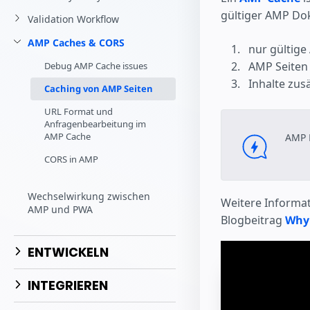
Starte dein eigenes Pr
gültiger AMP Do
Validation Workflow
AMP Caches & CORS
nur gültige
AMP Seiten 
Debug AMP Cache issues
Inhalte zus
Caching von AMP Seiten
URL Format und
Anfragenbearbeitung im
AMP Cache
AMP 
CORS in AMP
Wechselwirkung zwischen
Weitere Informa
AMP und PWA
Blogbeitrag
Why 
ENTWICKELN
INTEGRIEREN