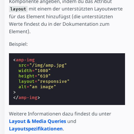
Komponente angeben, indem du das Attribut
mit einem der unterstützten Layoutwerte
layout
für das Element hinzufügst (die unterstützten
Werte findest du in der Dokumentation zum
Element).
Beispiel:
<
amp-img
src
=
"/img/amp.jpg"
width
=
"1080"
height
=
"610"
layout
=
"responsive"
alt
=
"an image"
>
</
amp-img
>
Weitere Informationen dazu findest du unter
Layout & Media Queries
und
Layoutspezifikationen
.