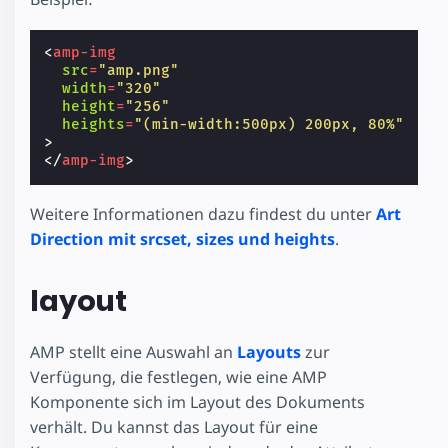
<
amp-img
src
=
"amp.png"
width
=
"320"
height
=
"256"
heights
=
"(min-width:500px) 200px, 80%"
>
</
amp-img
>
Weitere Informationen dazu findest du unter
Art
Direction mit srcset, sizes und heights
.
layout
AMP stellt eine Auswahl an
Layouts
zur
Verfügung, die festlegen, wie eine AMP
Komponente sich im Layout des Dokuments
verhält. Du kannst das Layout für eine