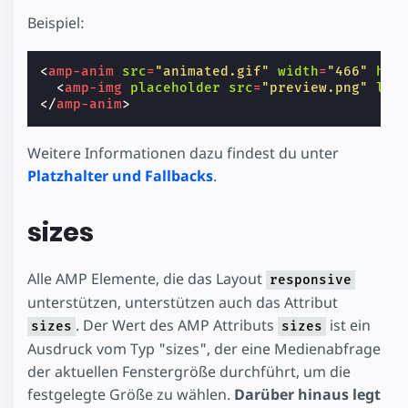
Beispiel:
<
amp-anim
src
=
"animated.gif"
width
=
"466"
hei
<
amp-img
placeholder
src
=
"preview.png"
lay
</
amp-anim
>
Weitere Informationen dazu findest du unter
Platzhalter und Fallbacks
.
sizes
Alle AMP Elemente, die das Layout
responsive
unterstützen, unterstützen auch das Attribut
. Der Wert des AMP Attributs
ist ein
sizes
sizes
Ausdruck vom Typ "sizes", der eine Medienabfrage
der aktuellen Fenstergröße durchführt, um die
festgelegte Größe zu wählen.
Darüber hinaus legt