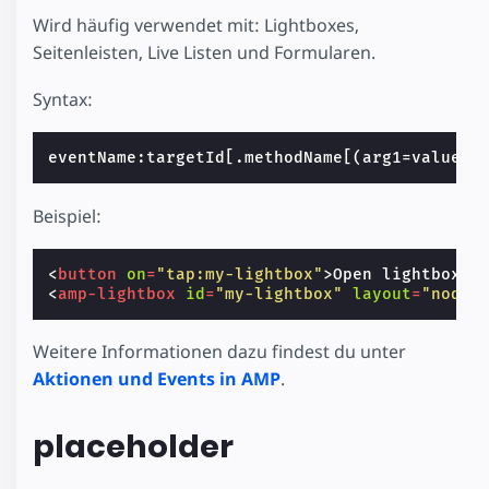
Wird häufig verwendet mit: Lightboxes,
Seitenleisten, Live Listen und Formularen.
Syntax:
Beispiel:
<
button
on
=
"tap:my-lightbox"
>
Open lightbox
</
<
amp-lightbox
id
=
"my-lightbox"
layout
=
"nodis
Weitere Informationen dazu findest du unter
Aktionen und Events in AMP
.
placeholder