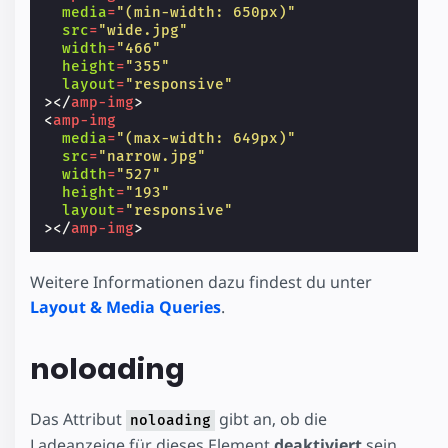
media
=
"(min-width: 650px)"
src
=
"wide.jpg"
width
=
"466"
height
=
"355"
layout
=
"responsive"
></
amp-img
>
<
amp-img
media
=
"(max-width: 649px)"
src
=
"narrow.jpg"
width
=
"527"
height
=
"193"
layout
=
"responsive"
></
amp-img
>
Weitere Informationen dazu findest du unter
Layout & Media Queries
.
noloading
Das Attribut
gibt an, ob die
noloading
Ladeanzeige für dieses Element
deaktiviert
sein