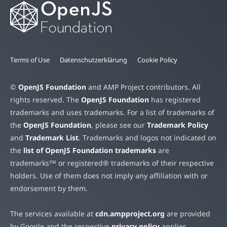
Terms of Use
Datenschutzerklärung
Cookie Policy
©
OpenJS Foundation
and AMP Project contributors. All
rights reserved. The
OpenJS Foundation
has registered
trademarks and uses trademarks. For a list of trademarks of
the
OpenJS Foundation
, please see our
Trademark Policy
and
Trademark List
. Trademarks and logos not indicated on
the
list of OpenJS Foundation trademarks
are
trademarks™ or registered® trademarks of their respective
holders. Use of them does not imply any affiliation with or
endorsement by them.
The services available at
cdn.ampproject.org
are provided
by Google and the respective
privacy policy
applies.