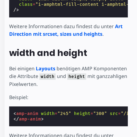
class
=
"i-amphtml-fill-content i-amphtml-re
/>
Weitere Informationen dazu findest du unter
Art
Direction mit srcset, sizes und heights
.
width and height
Bei einigen
Layouts
benötigen AMP Komponenten
die Attribute
und
mit ganzzahligen
width
height
Pixelwerten.
Beispiel:
<
amp-anim
width
=
"245"
height
=
"300"
src
=
"/img
</
amp-anim
>
Weitere Informationen dazu findest du unter