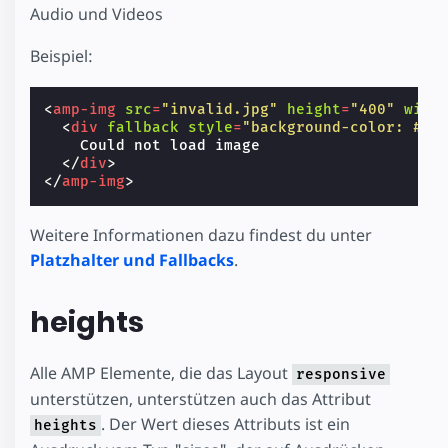
Audio und Videos
Beispiel:
<
amp-img
src
=
"invalid.jpg"
height
=
"400"
widt
<
div
fallback
style
=
"background-color: #cc
    Could not load image

</
div
>
</
amp-img
>
Weitere Informationen dazu findest du unter
Platzhalter und Fallbacks
.
heights
Alle AMP Elemente, die das Layout
responsive
unterstützen, unterstützen auch das Attribut
. Der Wert dieses Attributs ist ein
heights