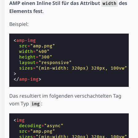
AMP einen Inline Stil für das Attribut
des
width
Elements fest
.
Beispiel:
<
amp-img
src
=
"amp.png"
width
=
"400"
height
=
"300"
layout
=
"responsive"
sizes
=
"(min-width: 320px) 320px, 100vw"
>
</
amp-img
>
Das resultiert im folgenden verschachtelten Tag
vom Typ
:
img
<
img
decoding
=
"async"
src
=
"amp.png"
sizes
=
"(min-width: 320px) 320px, 100vw"