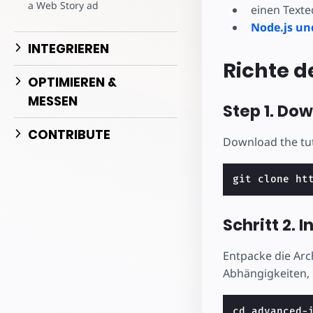
Starte dein eigenes Pr
a Web Story ad
einen Texte
Node.js u
INTEGRIEREN
Richte 
OPTIMIEREN &
MESSEN
Step 1. Do
CONTRIBUTE
Download the tuto
Schritt 2. 
Entpacke die Arch
Abhängigkeiten,
cd
 advanced-i