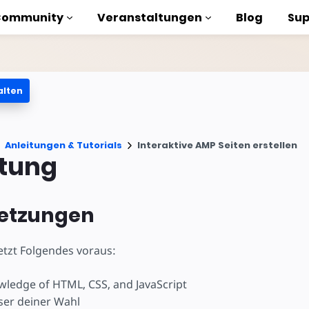
Community
Veranstaltungen
Blog
Sup
alten
orials
Anleitungen & Tutorials
Interaktive AMP Seiten erstellen
liothek
htung
n to AMP
etzungen
losen
setzt Folgendes voraus:
wledge of HTML, CSS, and JavaScript
ser deiner Wahl