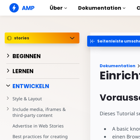
AMP
Über
Dokumentation
AMP Websites
Erstelle tadellose Web-Erlebnisse
stories
Seitenleiste umsch
Anleitungen & Tut
Web Stories
Erste Schritte mit AMP
Kurzweilige Storys für alle
BEGINNEN
Komponenten
AMP Ads
Dokumentation
Die komplette AMP Bib
Blitzschnelle Ads im Internet
LERNEN
Einric
Beispiele
AMP E-Mail
Hands-on introductio
E-Mail der nächsten Generation
ENTWICKELN
Vorauss
Kurse
Style & Layout
Lerne AMP mit kosten
Kursen
Include media, iframes &
Dieses Tutorial 
third-party content
Templates
Sofort einsatzbereit
Advertise in Web Stories
A basic kno
Tools
einen Brow
Best practices for creating