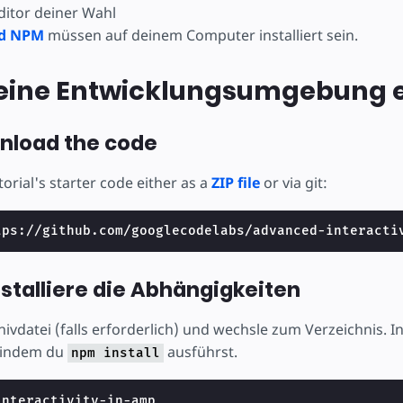
ojekt
ditor deiner Wahl
nd NPM
müssen auf deinem Computer installiert sein.
deine Entwicklungsumgebung 
wnload the code
rial's starter code either as a
ZIP file
or via git:
Installiere die Abhängigkeiten
ivdatei (falls erforderlich) und wechsle zum Verzeichnis. Ins
 indem du
ausführst.
npm install
nteractivity-in-amp
