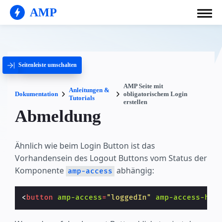
AMP
Seitenleiste umschalten
AMP Seite mit
Anleitungen &
Dokumentation
obligatorischem Login
Tutorials
erstellen
Abmeldung
Ähnlich wie beim Login Button ist das
Vorhandensein des Logout Buttons vom Status der
Komponente
abhängig:
amp-access
<
button
amp-access
=
"loggedIn"
amp-access-hid