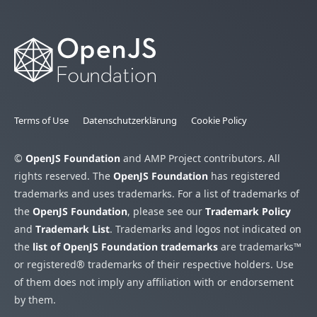
Terms of Use
Datenschutzerklärung
Cookie Policy
©
OpenJS Foundation
and AMP Project contributors. All
rights reserved. The
OpenJS Foundation
has registered
trademarks and uses trademarks. For a list of trademarks of
the
OpenJS Foundation
, please see our
Trademark Policy
and
Trademark List
. Trademarks and logos not indicated on
the
list of OpenJS Foundation trademarks
are trademarks™
or registered® trademarks of their respective holders. Use
of them does not imply any affiliation with or endorsement
by them.