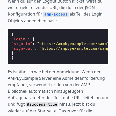
Wenn du auf den Logout Button klickst, wirst du
weitergeleitet zu der URL, die du in der JSON
Konfiguration für
als Teil des Login
amp-access
Objekts angegeben hast:
{
"login"
:
{
"sign-in"
:
"https://ampbyexample.com/samples
"sign-out"
:
"https://ampbyexample.com/sample
}
}
Es ist ähnlich wie bei der Anmeldung: Wenn der
AMPByExample Server eine Abmeldeanforderung
empfängt, verwendet er den von der AMP
Bibliothek automatisch hinzugefügten
Abfrageparameter der Rückgabe URL, leitet ihn um
und fügt
hinzu. Jetzt bist du
#success=true
wieder auf der Startseite. Das zuvor für die