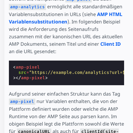
ermöglicht alle standardmäßigen
amp-analytics
Variablensubstitutionen in URLs (siehe
AMP HTML
Variablensubstitutionen
). Im folgenden Beispiel
wird die Anforderung des Seitenaufrufs
zusammen mit der kanonischen URL des aktuellen
AMP Dokuments, seinem Titel und einer
Client ID
an die URL gesendet:
<
amp-pixel
src
=
"https://example.com/analytics?url=${c
></
amp-pixel
>
Aufgrund seiner einfachen Struktur kann das Tag
nur Variablen enthalten, die von der
amp-pixel
Plattform definiert wurden oder welche die AMP
Runtime von der AMP Seite aus parsen kann. Im
obigen Beispiel legt die Plattform sowohl die Werte
für
als auch für
canonicalURL
clientId(site-