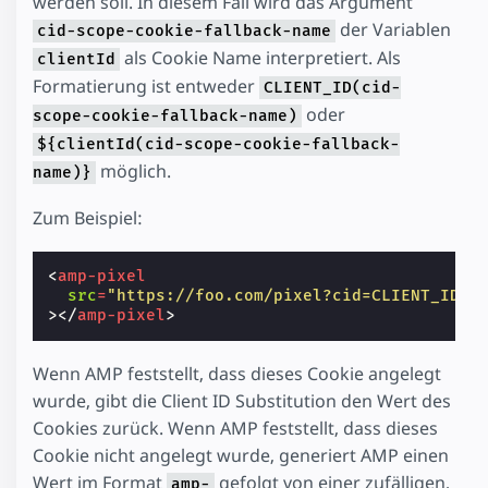
werden soll. In diesem Fall wird das Argument
der Variablen
cid-scope-cookie-fallback-name
als Cookie Name interpretiert. Als
clientId
Formatierung ist entweder
CLIENT_ID(cid-
oder
scope-cookie-fallback-name)
${clientId(cid-scope-cookie-fallback-
möglich.
name)}
Zum Beispiel:
<
amp-pixel
src
=
"https://foo.com/pixel?cid=CLIENT_ID(s
></
amp-pixel
>
Wenn AMP feststellt, dass dieses Cookie angelegt
wurde, gibt die Client ID Substitution den Wert des
Cookies zurück. Wenn AMP feststellt, dass dieses
Cookie nicht angelegt wurde, generiert AMP einen
Wert im Format
gefolgt von einer zufälligen,
amp-