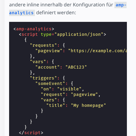
andere inline innerhalb der Konfiguration für
amp-
definiert werden:
analytics
<
amp-analytics
>
<
script
type
=
"application/json"
>
{
"requests"
:
{
"pageview"
:
"https://example.com/ana
},
"vars"
:
{
"account"
:
"ABC123"
},
"triggers"
:
{
"someEvent"
:
{
"on"
:
"visible"
,
"request"
:
"pageview"
,
"vars"
:
{
"title"
:
"My homepage"
}
}
}
}
</
script
>