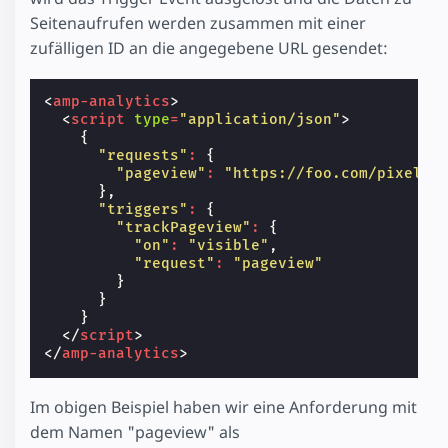
Seitenaufrufen werden zusammen mit einer
zufälligen ID an die angegebene URL gesendet:
<
amp-analytics
>
<
script
type
=
"application/json"
>
{
"requests"
:
{
"pageview"
:
"https://foo.com/pixel?R
},
"triggers"
:
{
"trackPageview"
:
{
"on"
:
"visible"
,
"request"
:
"pageview"
}
}
}
</
script
>
</
amp-analytics
>
Im obigen Beispiel haben wir eine Anforderung mit
dem Namen "pageview" als