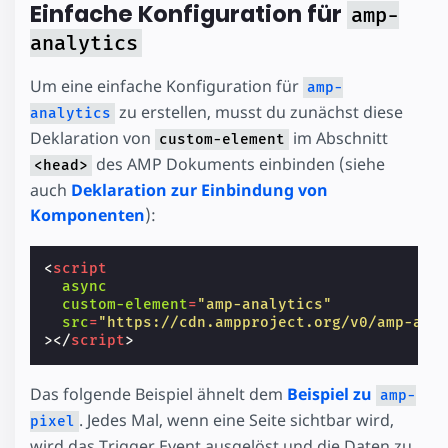
Einfache Konfiguration für
amp-
analytics
Um eine einfache Konfiguration für
amp-
zu erstellen, musst du zunächst diese
analytics
Deklaration von
im Abschnitt
custom-element
des AMP Dokuments einbinden (siehe
<head>
auch
Deklaration zur Einbindung von
Komponenten
):
<
script
async
custom-element
=
"amp-analytics"
src
=
"https://cdn.ampproject.org/v0/amp-ana
></
script
>
Das folgende Beispiel ähnelt dem
Beispiel zu
amp-
. Jedes Mal, wenn eine Seite sichtbar wird,
pixel
wird das Trigger Event ausgelöst und die Daten zu