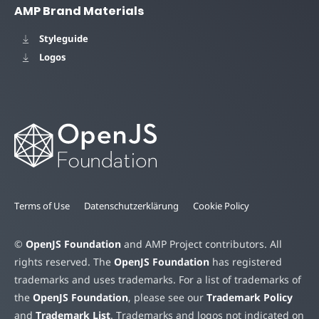
AMP Brand Materials
Styleguide
Logos
Terms of Use
Datenschutzerklärung
Cookie Policy
©
OpenJS Foundation
and AMP Project contributors. All
rights reserved. The
OpenJS Foundation
has registered
trademarks and uses trademarks. For a list of trademarks of
the
OpenJS Foundation
, please see our
Trademark Policy
and
Trademark List
. Trademarks and logos not indicated on