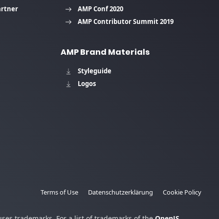
artner
AMP Conf 2020
AMP Contributor Summit 2019
AMP Brand Materials
Styleguide
Logos
Terms of Use
Datenschutzerklärung
Cookie Policy
es trademarks. For a list of trademarks of the
OpenJS