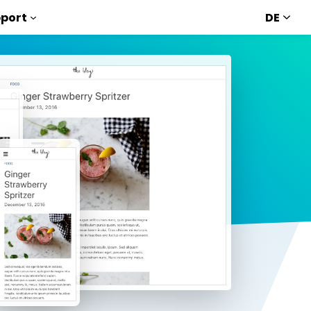
DE
port