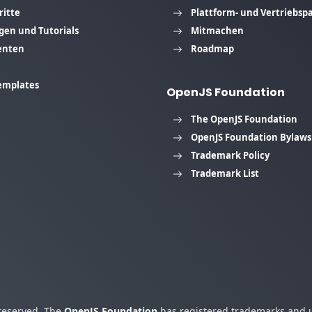
ritte
Plattform- und Vertriebsp
gen und Tutorials
Mitmachen
enten
Roadmap
emplates
OpenJS Foundation
The OpenJS Foundation
OpenJS Foundation Bylaws
Trademark Policy
Trademark List
 reserved. The
OpenJS Foundation
has registered trademarks and us