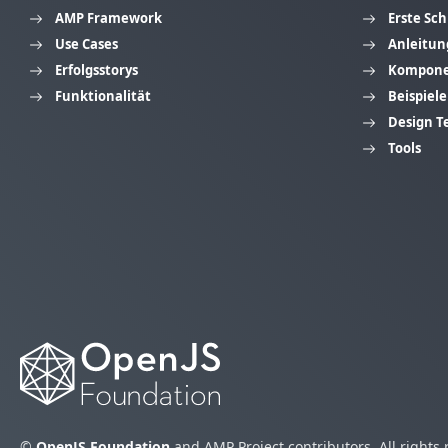
AMP Framework
Erste Sch
Use Cases
Anleitun
Erfolgsstorys
Kompon
Funktionalität
Beispiele
Design T
Tools
©
OpenJS Foundation
and AMP Project contributors. All rights