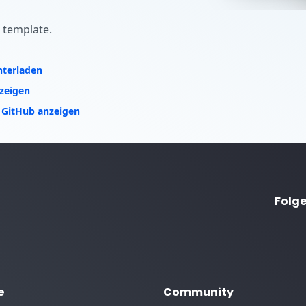
ojekt
 template.
nterladen
zeigen
 GitHub anzeigen
Folge
e
Community