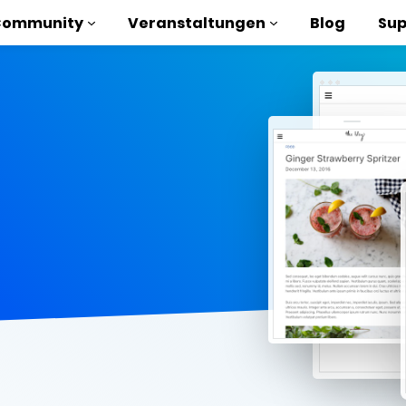
Community
Veranstaltungen
Blog
Sup
orials
liothek
n to AMP
losen