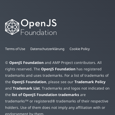
Terms of Use
Datenschutzerklärung
Cookie Policy
©
OpenJS Foundation
and AMP Project contributors. All
rights reserved. The
OpenJS Foundation
has registered
trademarks and uses trademarks. For a list of trademarks of
the
OpenJS Foundation
, please see our
Trademark Policy
and
Trademark List
. Trademarks and logos not indicated on
the
list of OpenJS Foundation trademarks
are
trademarks™ or registered® trademarks of their respective
holders. Use of them does not imply any affiliation with or
endorsement by them.