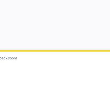
 back soon!
Síg