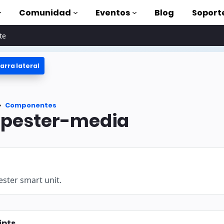
Comunidad
Eventos
Blog
Soport
te
arra lateral
oriales
lizar AMP
tes
Componentes
completa de AMP
pester-media
oduction to AMP
on cursos
ester smart unit.
rse
tas
ipts