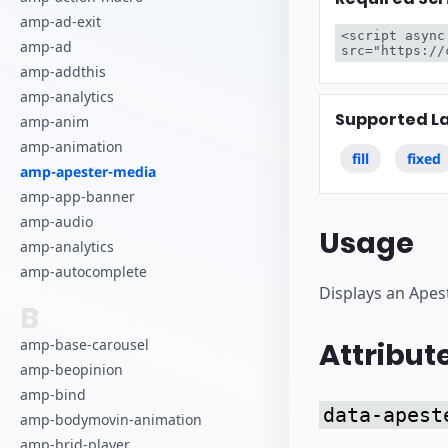
Comience a cr
amp-ad-exit
<script async
amp-ad
src="https://
amp-addthis
amp-analytics
Supported L
amp-anim
amp-animation
fill
fixed
amp-apester-media
amp-app-banner
amp-audio
Usage
amp-analytics
amp-autocomplete
Displays an Apes
B
amp-base-carousel
Attribut
amp-beopinion
amp-bind
data-apest
amp-bodymovin-animation
amp-brid-player