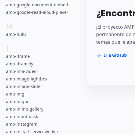
amp-google-document-embed
¿Encontr
amp-google-read-aloud-player
H
¡El proyecto AMP
permanente de n
amp-hulu
temas que le apa
I
Ir a GitHub
amp-iframe
amp-iframely
amp-ima-video
amp-image-lightbox
amp-image-slider
amp-img
amp-imgur
amp-inline-gallery
amp-inputmask
amp-instagram
amp-install-serviceworker