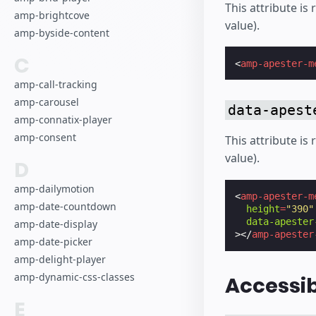
This attribute is
amp-brightcove
value).
amp-byside-content
C
<
amp-apester-m
amp-call-tracking
amp-carousel
data-apest
amp-connatix-player
amp-consent
This attribute is
value).
D
amp-dailymotion
<
amp-apester-m
amp-date-countdown
height
=
"390"
data-apester
amp-date-display
></
amp-apester
amp-date-picker
amp-delight-player
amp-dynamic-css-classes
Accessib
E