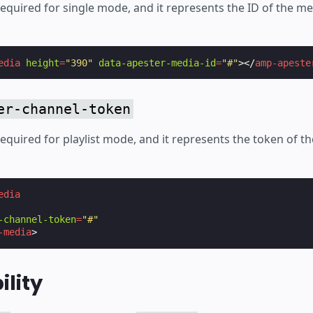
 required for single mode, and it represents the ID of the me
edia
height
=
"390"
data-apester-media-id
=
"#"
></
amp-apeste
er-channel-token
 required for playlist mode, and it represents the token of t
edia
-channel-token
=
"#"
-media
>
ility