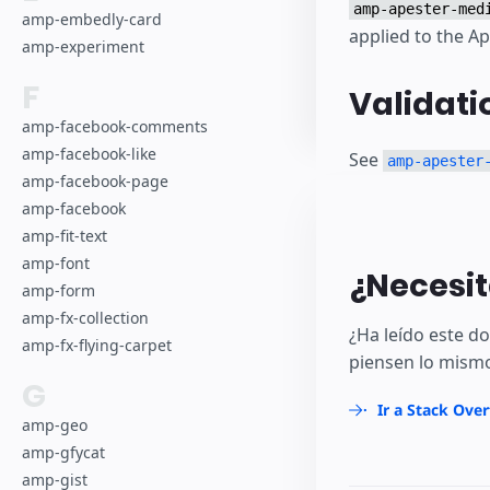
amp-apester-med
amp-embedly-card
applied to the A
amp-experiment
F
Validati
amp-facebook-comments
amp-facebook-like
See
amp-apester
amp-facebook-page
amp-facebook
amp-fit-text
amp-font
¿Necesit
amp-form
amp-fx-collection
¿Ha leído este 
amp-fx-flying-carpet
piensen lo mismo
G
Ir a Stack Ove
amp-geo
amp-gfycat
amp-gist