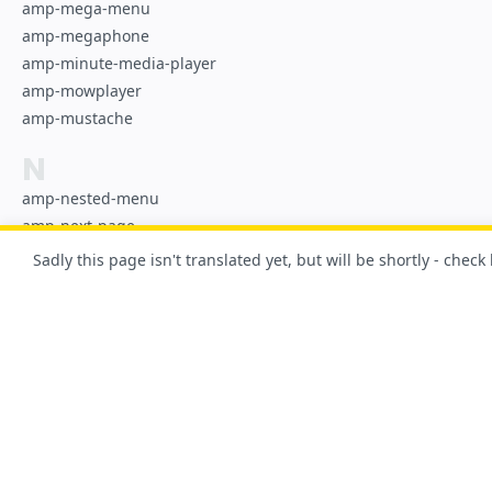
amp-mega-menu
amp-megaphone
amp-minute-media-player
amp-mowplayer
amp-mustache
N
amp-nested-menu
amp-next-page
amp-nexxtv-player
Sadly this page isn't translated yet, but will be shortly - check
O
amp-o2-player
amp-onetap-google
amp-ooyala-player
amp-orientation-observer
Por supuesto, ¡este sitio fue creado con AMP!
P