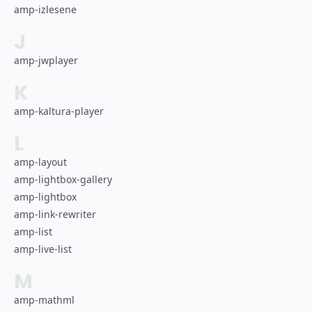
amp-izlesene
J
amp-jwplayer
K
amp-kaltura-player
L
amp-layout
amp-lightbox-gallery
amp-lightbox
amp-link-rewriter
amp-list
amp-live-list
M
amp-mathml