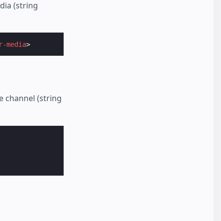
dia (string
r-media
>
he channel (string