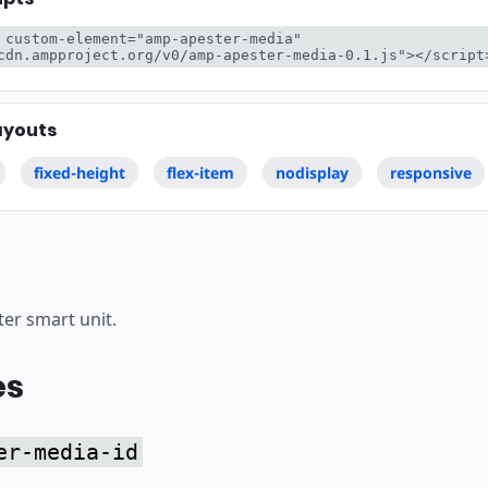
ear
 custom-element="amp-apester-media" 
cdn.ampproject.org/v0/amp-apester-media-0.1.js"></script
ayouts
fixed-height
flex-item
nodisplay
responsive
ter smart unit.
es
er-media-id