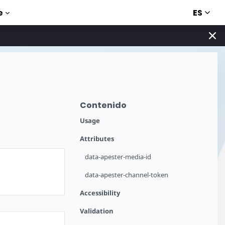
ES
e
Contenido
Usage
Attributes
data-apester-media-id
data-apester-channel-token
Accessibility
Validation