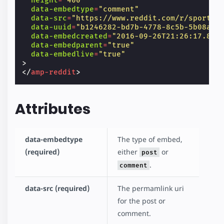
height
=
"400"
data-embedtype
=
"comment"
data-src
=
"https://www.reddit.com/r/sports/
data-uuid
=
"b1246282-bd7b-4778-8c5b-5b08ac0
data-embedcreated
=
"2016-09-26T21:26:17.823
data-embedparent
=
"true"
data-embedlive
=
"true"
>
</
amp-reddit
>
Attributes
data-embedtype
The type of embed,
(required)
either
or
post
.
comment
data-src (required)
The permamlink uri
for the post or
comment.