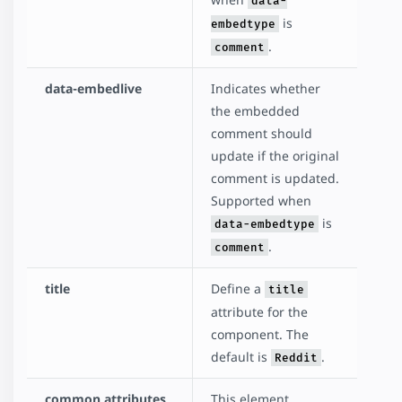
data-
is
embedtype
.
comment
data-embedlive
Indicates whether
the embedded
comment should
update if the original
comment is updated.
Supported when
is
data-embedtype
.
comment
title
Define a
title
attribute for the
component. The
default is
.
Reddit
common attributes
This element