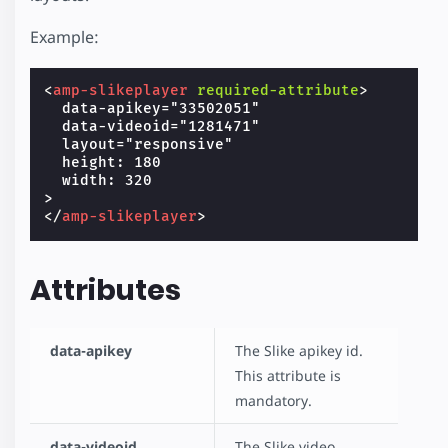
Example:
<
amp-slikeplayer
required-attribute
>
  data-apikey="33502051"

  data-videoid="1281471"

  layout="responsive"

  height: 180

  width: 320

</
amp-slikeplayer
>
Attributes
data-apikey
The Slike apikey id.
This attribute is
mandatory.
data-videoid
The Slike video