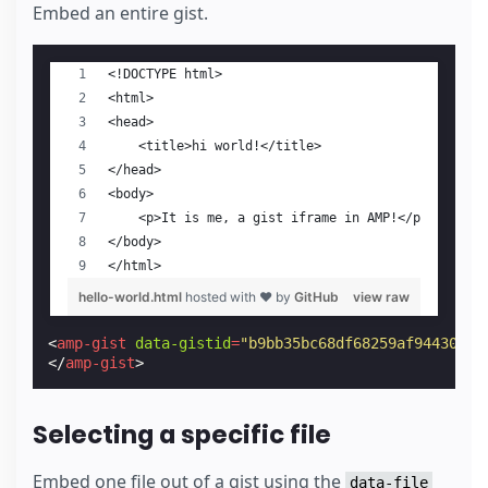
Embed an entire gist.
<
amp-gist
data-gistid
=
"b9bb35bc68df68259af94430f01
</
amp-gist
>
Selecting a specific file
Embed one file out of a gist using the
data-file