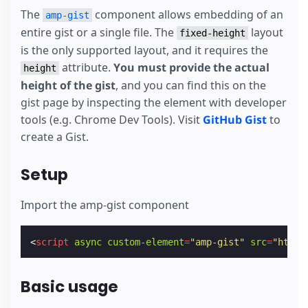
The
component allows embedding of an
amp-gist
entire gist or a single file. The
layout
fixed-height
is the only supported layout, and it requires the
attribute.
You must provide the actual
height
height of the gist
, and you can find this on the
gist page by inspecting the element with developer
tools (e.g. Chrome Dev Tools). Visit
GitHub Gist
to
create a Gist.
Setup
Import the amp-gist component
<
script
async
custom-element
=
"amp-gist"
src
=
"https
Basic usage