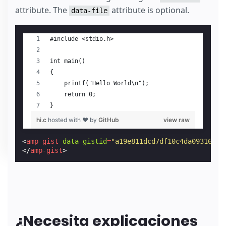
attribute. The
attribute is optional.
data-file
<
amp-gist
data-gistid
=
"a19e811dcd7df10c4da09316415
</
amp-gist
>
¿Necesita explicaciones