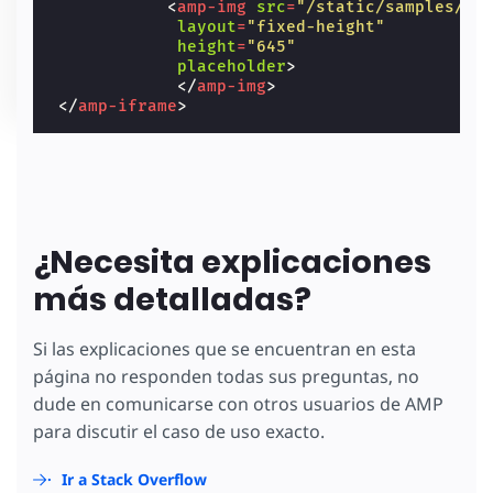
<
amp-img
src
=
"/static/samples/im
layout
=
"fixed-height"
height
=
"645"
placeholder
>
</
amp-img
>
</
amp-iframe
>
¿Necesita explicaciones
más detalladas?
Si las explicaciones que se encuentran en esta
página no responden todas sus preguntas, no
dude en comunicarse con otros usuarios de AMP
para discutir el caso de uso exacto.
Ir a Stack Overflow