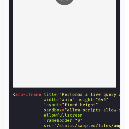
<
amp-iframe
title
=
"Performs a live query aga
width
=
"auto"
height
=
"645"
layout
=
"fixed-height"
sandbox
=
"allow-scripts allow-sam
allowfullscreen
frameborder
=
"0"
src
=
"/static/samples/files/amp-u