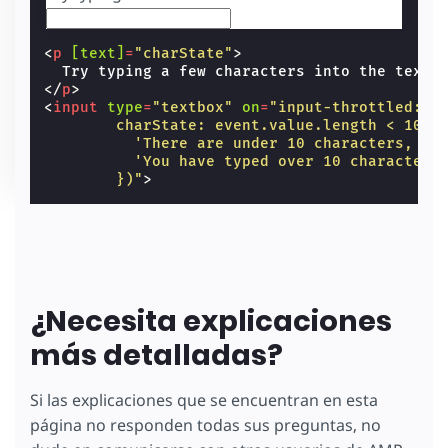
<
p
[text]
=
"charState"
>
</
p
>
<
input
type
=
"textbox"
on
=
"input-throttled:AM
        charState: event.value.length < 10 ?
          'There are under 10 characters, ty
          'You have typed over 10 characters
        })"
>
¿Necesita explicaciones
más detalladas?
Si las explicaciones que se encuentran en esta
página no responden todas sus preguntas, no