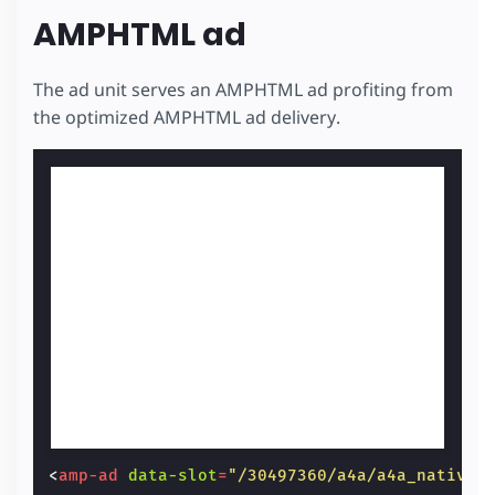
AMPHTML ad
The ad unit serves an AMPHTML ad profiting from
the optimized AMPHTML ad delivery.
<
amp-ad
data-slot
=
"/30497360/a4a/a4a_native"