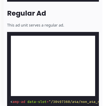
Regular Ad
This ad unit serves a regular ad.
<
amp-ad
data-slot
=
"/30497360/a4a/non_a4a_nat