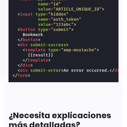
name
=
"id"
value
=
"ARTICLE_UNIQUE_ID"
>
<
input
type
=
"hidden"
name
=
"auth_token"
value
=
"123abc"
>
<
button
type
=
"submit"
>
    Bookmark

</
button
>
<
div
submit-success
>
<
template
type
=
"amp-mustache"
>
      {{result}}

</
template
>
</
div
>
<
div
submit-error
>
An error occurred.
</
div
>
</
form
>
¿Necesita explicaciones
más detalladas?