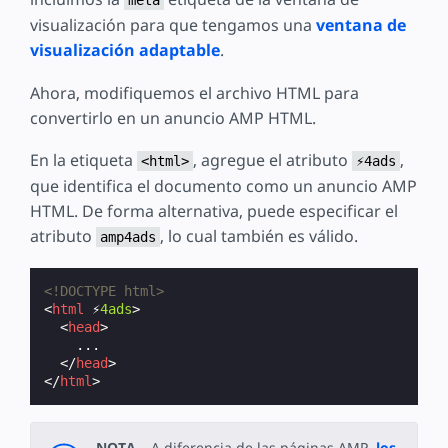
visualización para que tengamos una
ventana de
visualización adaptable
.
Ahora, modifiquemos el archivo HTML para
convertirlo en un anuncio AMP HTML.
En la etiqueta
, agregue el atributo
,
<html>
⚡4ads
que identifica el documento como un anuncio AMP
HTML. De forma alternativa, puede especificar el
atributo
, lo cual también es válido.
amp4ads
<!DOCTYPE html>
<
html
⚡
4ads
>
<
head
>
    ...

</
head
>
</
html
>
NOTA –
A diferencia de las páginas AMP,
los