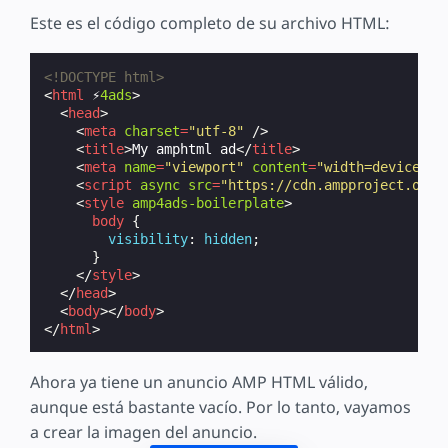
Este es el código completo de su archivo HTML:
<!DOCTYPE html>
<
html
⚡
4ads
>
<
head
>
<
meta
charset
=
"utf-8"
/>
<
title
>
My amphtml ad
</
title
>
<
meta
name
=
"viewport"
content
=
"width=device-wi
<
script
async
src
=
"https://cdn.ampproject.org/
<
style
amp4ads-boilerplate
>
body
{
visibility
:
hidden
;
}
</
style
>
</
head
>
<
body
></
body
>
</
html
>
Ahora ya tiene un anuncio AMP HTML válido,
aunque está bastante vacío. Por lo tanto, vayamos
a crear la imagen del anuncio.