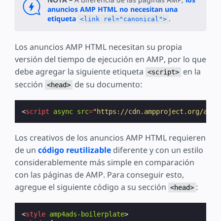
anuncios AMP HTML no necesitan una
etiqueta
.
<link rel="canonical">
Los anuncios AMP HTML necesitan su propia
versión del tiempo de ejecución en AMP, por lo que
debe agregar la siguiente etiqueta
en la
<script>
sección
de su documento:
<head>
<
script
async
src
=
"https://cdn.ampproject.org/amp4
Los creativos de los anuncios AMP HTML requieren
de un
código reutilizable
diferente y con un estilo
considerablemente más simple en comparación
con las páginas de AMP. Para conseguir esto,
agregue el siguiente código a su sección
:
<head>
<
style
amp4ads-boilerplate
>