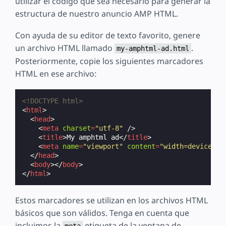
utilizar el código que sea necesario para generar la
estructura de nuestro anuncio AMP HTML.
Con ayuda de su editor de texto favorito, genere
un archivo HTML llamado
.
my-amphtml-ad.html
Posteriormente, copie los siguientes marcadores
HTML en ese archivo:
<!DOCTYPE html>
<
html
>
<
head
>
<
meta
charset
=
"utf-8"
/>
<
title
>
My amphtml ad
</
title
>
<
meta
name
=
"viewport"
content
=
"width=device-wi
</
head
>
<
body
></
body
>
</
html
>
Estos marcadores se utilizan en los archivos HTML
básicos que son válidos. Tenga en cuenta que
incluimos la
etiqueta de la ventana de
meta