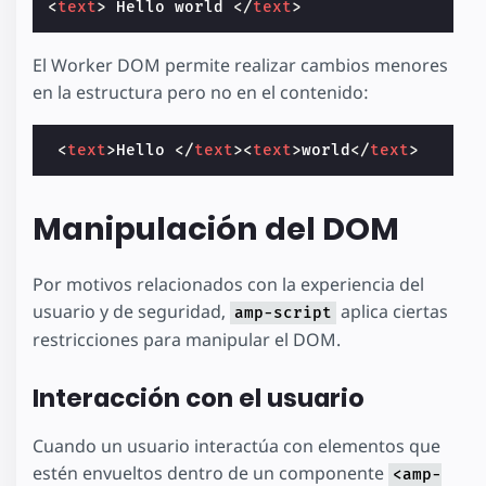
<
text
>
 Hello world 
</
text
>
El Worker DOM permite realizar cambios menores
en la estructura pero no en el contenido:
<
text
>
Hello 
</
text
><
text
>
world
</
text
>
Manipulación del DOM
Por motivos relacionados con la experiencia del
usuario y de seguridad,
aplica ciertas
amp-script
restricciones para manipular el DOM.
Interacción con el usuario
Cuando un usuario interactúa con elementos que
estén envueltos dentro de un componente
<amp-