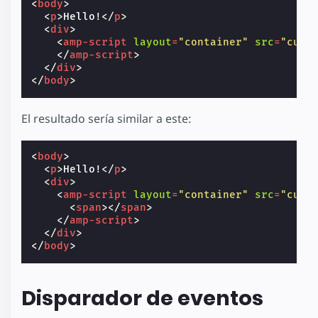
<
body
>
<
p
>
Hello!
</
p
>
<
div
>
<
amp-script
layout
=
"container"
src
=
"cust
</
amp-script
>
</
div
>
</
body
>
El resultado sería similar a este:
<
body
>
<
p
>
Hello!
</
p
>
<
div
>
<
amp-script
layout
=
"container"
src
=
"cust
<
span
></
span
>
</
amp-script
>
</
div
>
</
body
>
Disparador de eventos