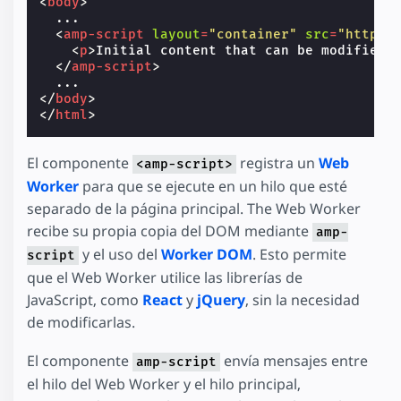
<
body
>
  ...

<
amp-script
layout
=
"container"
src
=
"https:
<
p
>
Initial content that can be modified 
</
amp-script
>
</
body
>
</
html
>
El componente
registra un
Web
<amp-script>
Worker
para que se ejecute en un hilo que esté
separado de la página principal. The Web Worker
recibe su propia copia del DOM mediante
amp-
y el uso del
Worker DOM
. Esto permite
script
que el Web Worker utilice las librerías de
JavaScript, como
React
y
jQuery
, sin la necesidad
de modificarlas.
El componente
envía mensajes entre
amp-script
el hilo del Web Worker y el hilo principal,