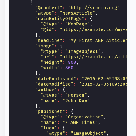
{
"@context"
:
"http://schema.org"
,
"@type"
:
"NewsArticle"
,
"mainEntityOfPage"
:
{
"@type"
:
"WebPage"
,
"@id"
:
"https://example.com/my-art
},
"headline"
:
"My First AMP Article"
,
"image"
:
{
"@type"
:
"ImageObject"
,
"url"
:
"https://example.com/articl
"height"
:
800
,
"width"
:
800
},
"datePublished"
:
"2015-02-05T08:00:0
"dateModified"
:
"2015-02-05T09:20:00
"author"
:
{
"@type"
:
"Person"
,
"name"
:
"John Doe"
},
"publisher"
:
{
"@type"
:
"Organization"
,
"name"
:
"⚡ AMP Times"
,
"logo"
:
{
"@type"
:
"ImageObject"
,