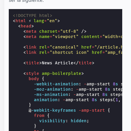
ser la siguiente:
<!DOCTYPE html>
<
html
⚡
lang
=
"en"
>
<
head
>
<
meta
charset
=
"utf-8"
/>
<
meta
name
=
"viewport"
content
=
"width=dev
<
link
rel
=
"canonical"
href
=
"/article.htm
<
link
rel
=
"shortcut icon"
href
=
"amp_favi
<
title
>
News Article
</
title
>
<
style
amp-boilerplate
>
body
{
-webkit-
animation
:
-
amp-start
8
s
ste
-moz-
animation
:
-
amp-start
8
s
steps
(
-ms-
animation
:
-
amp-start
8
s
steps
(
1
animation
:
-
amp-start
8
s
steps
(
1
,
en
}
@
-webkit-keyframes
-amp-start
{
from
{
visibility
:
hidden
;
}