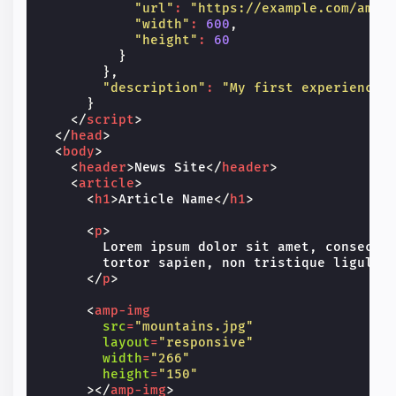
"url"
:
"https://example.com/ampt
"width"
:
600
,
"height"
:
60
}
},
"description"
:
"My first experience 
}
</
script
>
</
head
>
<
body
>
<
header
>
News Site
</
header
>
<
article
>
<
h1
>
Article Name
</
h1
>
<
p
>
        Lorem ipsum dolor sit amet, consectet
        tortor sapien, non tristique ligula a
</
p
>
<
amp-img
src
=
"mountains.jpg"
layout
=
"responsive"
width
=
"266"
height
=
"150"
></
amp-img
>