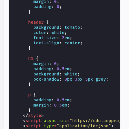
margin
:
0
;
padding
:
0
;
}
header
{
background
:
tomato
;
color
:
white
;
font-size
:
2
em
;
text-align
:
center
;
}
h1
{
margin
:
0
;
padding
:
0.5
em
;
background
:
white
;
box-shadow
:
0
px
3
px
5
px
grey
;
}
p
{
padding
:
0.5
em
;
margin
:
0.5
em
;
}
</
style
>
<
script
async
src
=
"https://cdn.ampprojec
<
script
type
=
"application/ld+json"
>