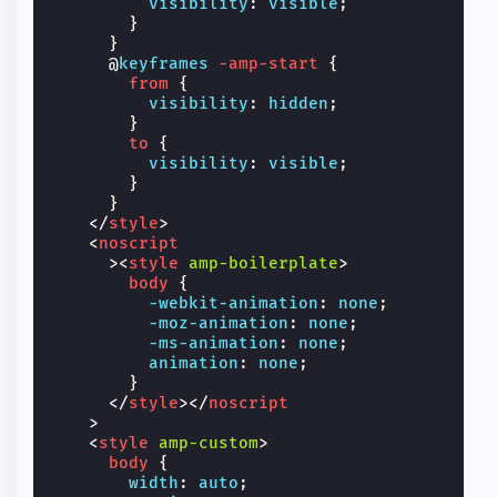
visibility
:
visible
;
}
}
@
keyframes
-amp-start
{
from
{
visibility
:
hidden
;
}
to
{
visibility
:
visible
;
}
}
</
style
>
<
noscript
><
style
amp-boilerplate
>
body
{
-webkit-
animation
:
none
;
-moz-
animation
:
none
;
-ms-
animation
:
none
;
animation
:
none
;
}
</
style
></
noscript
>
<
style
amp-custom
>
body
{
width
:
auto
;