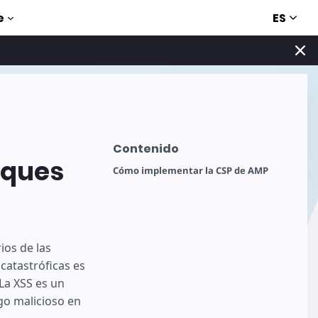
ES
e
Contenido
aques
Cómo implementar la CSP de AMP
ios de las
catastróficas es
 La XSS es un
go malicioso en