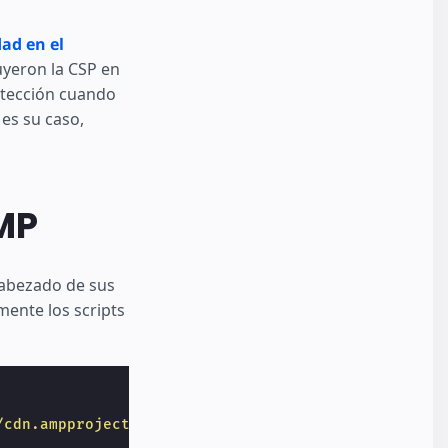
dad en el
uyeron la CSP en
otección cuando
 es su caso,
MP
cabezado de sus
mente los scripts
/cdn.ampproject.org/v0.js https://cdn.ampproject.o