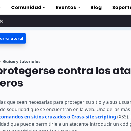
Comunidad
Eventos
Blog
Soport
te
arra lateral
oriales
lizar AMP
tes
Guías y tutoriales
completa de AMP
rotegerse contra los at
oduction to AMP
ceros
on cursos
as que sean necesarias para proteger su sitio y a sus usuar
 de seguridad que se encuentran en la web. Una de las más 
rse
comandos en sitios cruzados o Cross-site scripting
(XSS).
ridad que puede permitirle a un atacante introducir un códi
tas