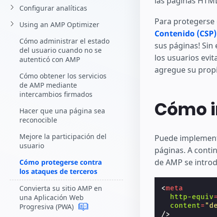
las páginas HTML
Comience a cr
Configurar analíticas
Para protegerse 
Using an AMP Optimizer
Contenido (CSP)
Cómo administrar el estado
sus páginas! Sin
del usuario cuando no se
los usuarios evit
autenticó con AMP
agregue su propi
Cómo obtener los servicios
de AMP mediante
intercambios firmados
Cómo i
Hacer que una página sea
reconocible
Mejore la participación del
Puede implementa
usuario
páginas. A conti
de AMP se introd
Cómo protegerse contra
los ataques de terceros
Convierta su sitio AMP en
<
meta
http-equiv
una Aplicación Web
content
=
"d
Progresiva (PWA)
/>