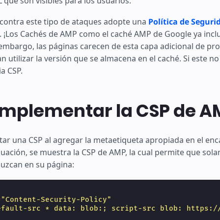
 que son visibles para los usuarios.
ear
contra este tipo de ataques adopte una
Política de Seguri
. ¡Los Cachés de AMP como el caché AMP de Google ya incl
 embargo, las páginas carecen de esta capa adicional de pr
an utilizar la versión que se almacena en el caché. Si este no
a CSP.
mplementar la CSP de A
r una CSP al agregar la metaetiqueta apropiada en el en
nuación, se muestra la CSP de AMP, la cual permite que sola
uzcan en su página:
=
"Content-Security-Policy"
efault-src * data: blob:; script-src blob: https:/