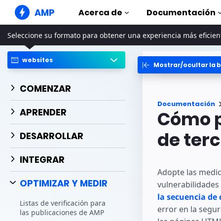
AMP
Acerca de
Documentación
Seleccione su formato para obtener una experiencia más eficien
Sitios web de AMP
Cree experiencias web perfectas
websites
Mostrar/ocultar la b
Guías y tut
Web Stories
Comience a uti
Historias agradables para todo el
COMENZAR
mundo
Componen
Documentación
Anuncios AMP
La biblioteca 
APRENDER
Cómo p
Anuncios súper rápidos en la web
Ejemplos
Correo electrónico de
Hands-on intr
de ter
DESARROLLAR
AMP
Cursos
Correo electrónico de última
INTEGRAR
generación
Aprenda AMP c
gratuitos
Adopte las medid
OPTIMIZAR Y MEDIR
vulnerabilidades
Plantillas
Listas para usa
la secuencia de 
Listas de verificación para
error en la segu
Herramien
las publicaciones de AMP