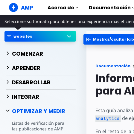
AMP
Acerca de
Documentación
Seleccione su formato para obtener una experiencia más eficien
Sitios web de AMP
Cree experiencias web perfectas
websites
Mostrar/ocultar la b
Guías y tut
Web Stories
Comience a uti
Historias agradables para todo el
COMENZAR
mundo
Componen
Anuncios AMP
La biblioteca 
Documentación
APRENDER
Anuncios súper rápidos en la web
Inform
Ejemplos
Correo electrónico de
Hands-on intr
DESARROLLAR
AMP
para 
Cursos
Correo electrónico de última
INTEGRAR
generación
Aprenda AMP c
gratuitos
Esta guía analiz
OPTIMIZAR Y MEDIR
Plantillas
de ej
Listas para usa
analytics
Listas de verificación para
Herramien
las publicaciones de AMP
En el resto de l