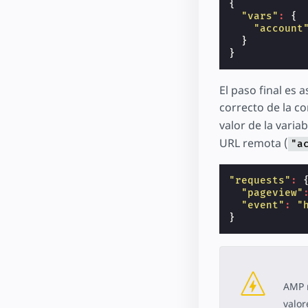
{
"vars"
:
{
"account
}
}
El paso final es 
correcto de la c
valor de la varia
URL remota (
"a
"requests"
:
"pageview"
"event"
:
"
}
AMP n
valor