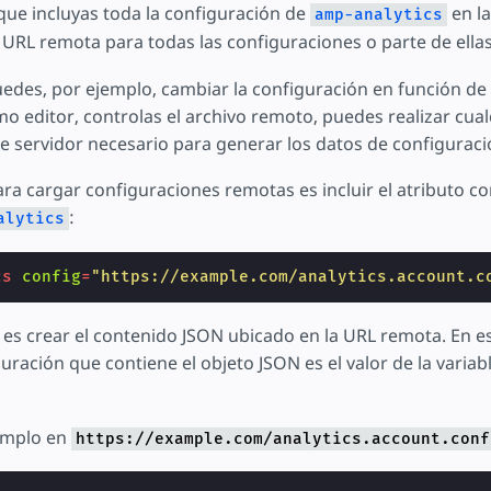
que incluyas toda la configuración de
en l
amp-analytics
URL remota para todas las configuraciones o parte de ellas
edes, por ejemplo, cambiar la configuración en función de 
omo editor, controlas el archivo remoto, puedes realizar cua
 servidor necesario para generar los datos de configuraci
ra cargar configuraciones remotas es incluir el atributo co
:
alytics
cs
config
=
"https://example.com/analytics.account.c
o es crear el contenido JSON ubicado en la URL remota. En e
iguración que contiene el objeto JSON es el valor de la variab
emplo en
https://example.com/analytics.account.conf