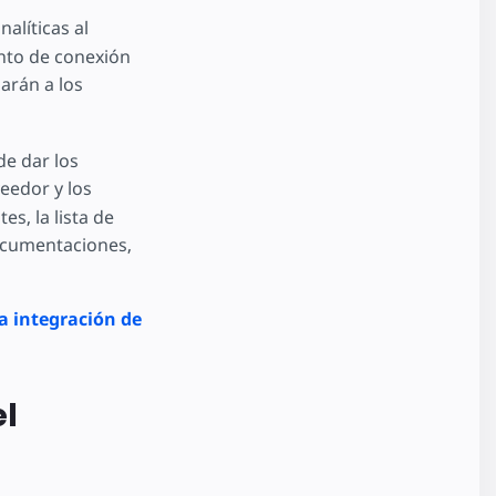
alíticas al
unto de conexión
iarán a los
de dar los
eedor y los
, la lista de
ocumentaciones,
la integración de
l