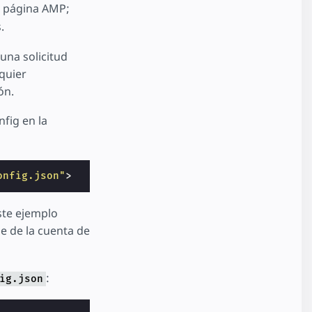
a página AMP;
.
una solicitud
lquier
ón.
nfig en la
onfig.json"
>
ste ejemplo
le de la cuenta de
:
ig.json