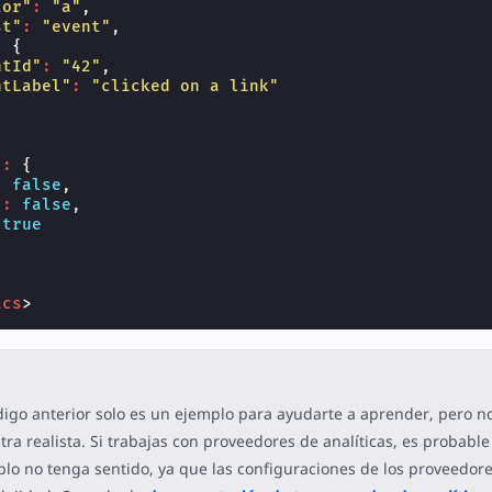
tor"
:
"a"
,
st"
:
"event"
,
:
{
ntId"
:
"42"
,
ntLabel"
:
"clicked on a link"
'
:
{
:
false
,
'
:
false
,
true
ics
>
digo anterior solo es un ejemplo para ayudarte a aprender, pero n
ra realista. Si trabajas con proveedores de analíticas, es probable
lo no tenga sentido, ya que las configuraciones de los proveedore