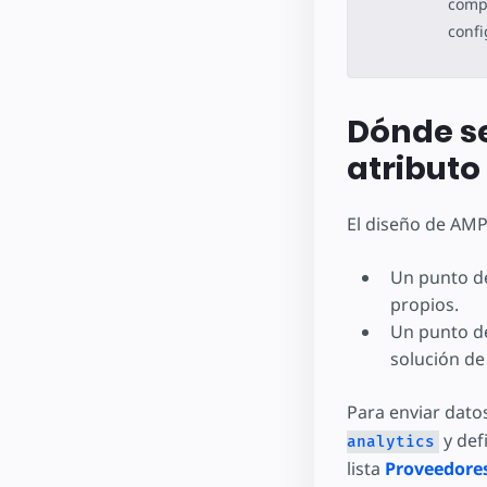
compl
confi
Dónde se
atributo
El diseño de AMP
Un punto de
propios.
Un punto de
solución de
Para enviar datos
y def
analytics
lista
Proveedores