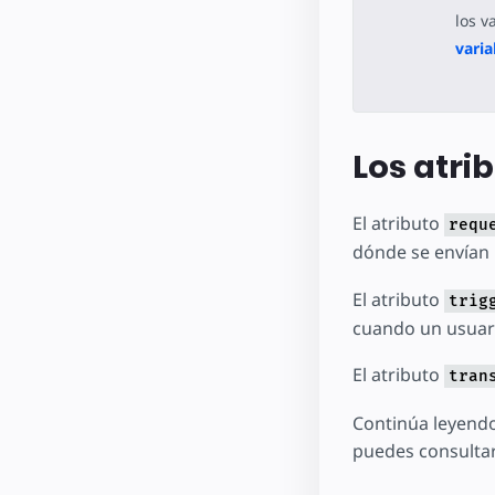
los v
varia
Los atri
El atributo
requ
dónde se envían 
El atributo
trig
cuando un usuari
El atributo
tran
Continúa leyendo
puedes consultar