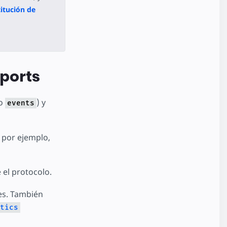
itución de
sports
o
) y
events
 por ejemplo,
 el protocolo.
es. También
tics