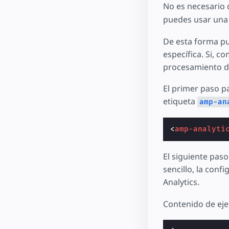
No es necesario 
puedes usar una 
De esta forma pu
específica. Si, c
procesamiento de
El primer paso pa
etiqueta
amp-an
<
amp-analyti
El siguiente pas
sencillo, la conf
Analytics.
Contenido de ej