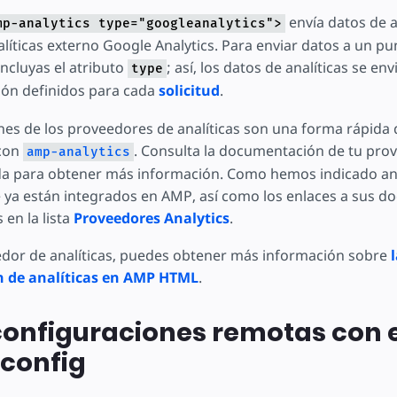
envía datos de an
mp-analytics type="googleanalytics">
líticas externo Google Analytics. Para enviar datos a un p
incluyas el atributo
; así, los datos de analíticas se env
type
ión definidos para cada
solicitud
.
nes de los proveedores de analíticas son una forma rápida 
con
. Consulta la documentación de tu prov
amp-analytics
a para obtener más información. Como hemos indicado antes
ya están integrados en AMP, así como los enlaces a sus d
 en la lista
Proveedores Analytics
.
edor de analíticas, puedes obtener más información sobre
n de analíticas en AMP HTML
.
onfiguraciones remotas con e
 config