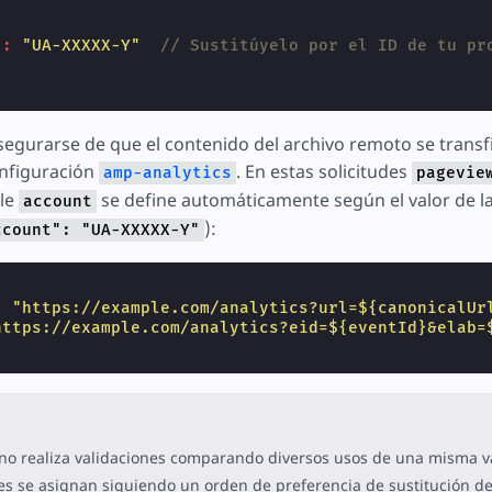
"
:
"UA-XXXXX-Y"
// Sustitúyelo por el ID de tu pr
asegurarse de que el contenido del archivo remoto se transfi
onfiguración
. En estas solicitudes
amp-analytics
pagevie
ble
se define automáticamente según el valor de la
account
):
ccount": "UA-XXXXX-Y"
{
:
"https://example.com/analytics?url=${canonicalUr
https://example.com/analytics?eid=${eventId}&elab=
o realiza validaciones comparando diversos usos de una misma va
es se asignan siguiendo un orden de preferencia de sustitución de 