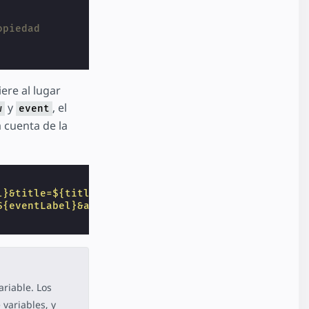
opiedad
ere al lugar
y
, el
w
event
 cuenta de la
l}&title=${title}&acct=${account}"
,
${eventLabel}&acct=${account}"
riable. Los
variables, y