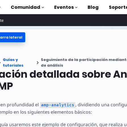
Comunidad
Eventos
Blog
Soport
te
arra lateral
oriales
lizar AMP
tes
Guías y
Seguimiento de la participación median
completa de AMP
tutoriales
de análisis
ación detallada sobre An
oduction to AMP
AMP
on cursos
a en profundidad el
, dividiendo una config
amp-analytics
emplo en los siguientes elementos básicos:
rse
tas
a guía usaremos este ejemplo de configuración, que realiza 