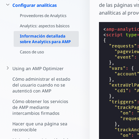
Comience a cr
de las páginas vi
Configurar analíticas
analíticas al pro
Proveedores de Analytics
Analytics: aspectos básicos
<
amp-analyti
<
script
type
Información detallada
{
sobre Analytics para AMP
"requests"
"pagevie
Casos de uso
"event"
:
},
Using an AMP Optimizer
"vars"
:
{
"account
Cómo administrar el estado
},
del usuario cuando no se
"extraUrlP
autenticó con AMP
"cd1"
:
"
},
Cómo obtener los servicios
"triggers"
de AMP mediante
"trackPa
intercambios firmados
"on"
:
"reque
Hacer que una página sea
},
reconocible
"trackAn
"on"
: