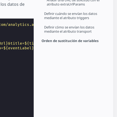
Añadir una URL de solicitud con el
 los datos de
atributo extraUrlParams
Definir cuándo se envían los datos
mediante el atributo triggers
com/analytics.account.config.json"
>
Definir cómo se envían los datos
mediante el atributo transport
Orden de sustitución de variables
Url}&title=${title}&acct=${account}"
,
b=${eventLabel}&acct=${account}"