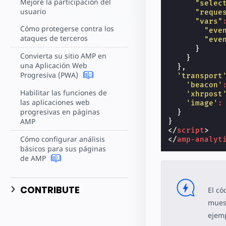
Mejore la participación del
"selec
usuario
"reque
"vars"
Cómo protegerse contra los
"eve
ataques de terceros
"eve
}
Convierta su sitio AMP en
}
una Aplicación Web
},
Progresiva (PWA)
'transport
'beacon'
Habilitar las funciones de
'xhrpost
las aplicaciones web
'image'
:
progresivas en páginas
}
AMP
}
</
script
>
Cómo configurar análisis
</
amp-analyt
básicos para sus páginas
de AMP
CONTRIBUTE
El có
muest
ejemp