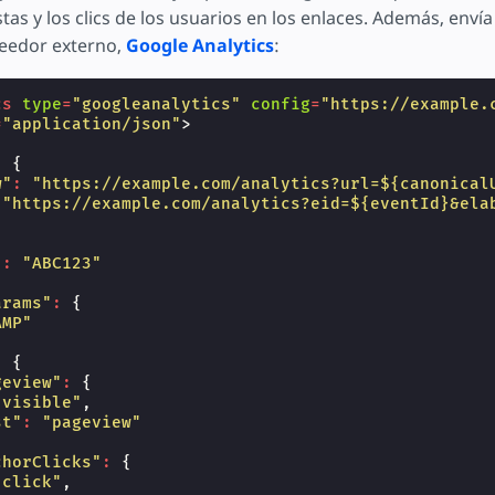
ear
stas y los clics de los usuarios en los enlaces. Además, envía
veedor externo,
Google Analytics
:
cs
type
=
"googleanalytics"
config
=
"https://example.
=
"application/json"
>
:
{
w"
:
"https://example.com/analytics?url=${canonical
"https://example.com/analytics?eid=${eventId}&ela
"
:
"ABC123"
arams"
:
{
AMP"
:
{
geview"
:
{
"visible"
,
st"
:
"pageview"
chorClicks"
:
{
"click"
,