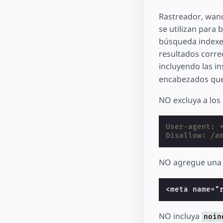
Rastreador, wand
se utilizan para
búsqueda indexen
resultados corre
incluyendo las i
encabezados que
NO excluya a los
User-agent: 
Disallow: /a
NO agregue una
<meta name="
NO incluya
noin