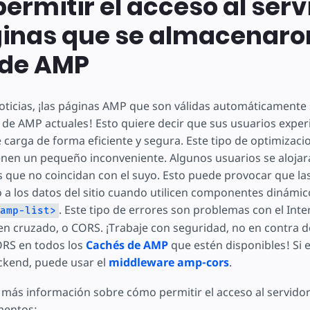
rmitir el acceso al serv
ginas que se almacenaron
de AMP
oticias, ¡las páginas AMP que son válidas automáticamente 
 de AMP actuales! Esto quiere decir que sus usuarios expe
 carga de forma eficiente y segura. Este tipo de optimizaci
ienen un pequeño inconveniente. Algunos usuarios se aloja
que no coincidan con el suyo. Esto puede provocar que la
o a los datos del sitio cuando utilicen componentes dinám
. Este tipo de errores son problemas con el Int
amp-list>
n cruzado, o CORS. ¡Trabaje con seguridad, no en contra de e
CORS en todos los
Cachés de AMP
que estén disponibles! Si e
ckend, puede usar el
middleware amp-cors
.
 más información sobre cómo permitir el acceso al servidor,
mentos: