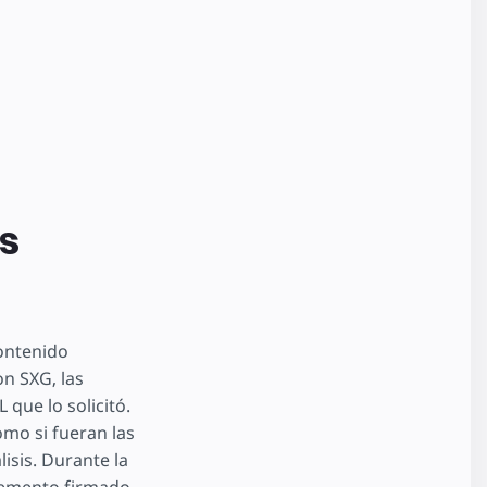
s
contenido
n SXG, las
que lo solicitó.
mo si fueran las
isis. Durante la