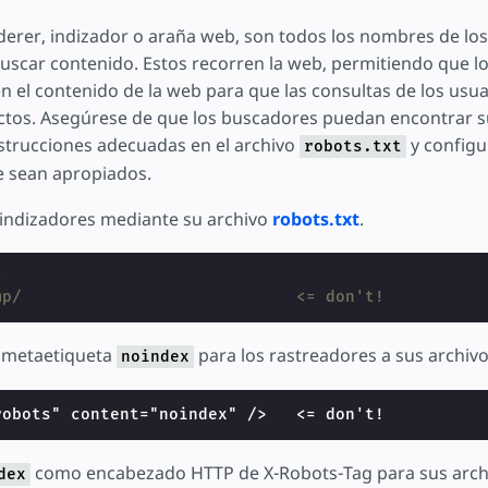
erer, indizador o araña web, son todos los nombres de l
 buscar contenido. Estos recorren la web, permitiendo que 
 el contenido de la web para que las consultas de los usua
ctos. Asegúrese de que los buscadores puedan encontrar su
nstrucciones adecuadas en el archivo
y configu
robots.txt
 sean apropiados.
 indizadores mediante su archivo
robots.txt
.
*
mp/                            <= don't!
 metaetiqueta
para los rastreadores a sus archi
noindex
robots" content="noindex" />   <= don't!
como encabezado HTTP de X-Robots-Tag para sus arch
dex