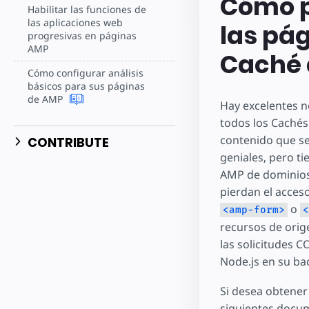
Cómo pe
Habilitar las funciones de
las aplicaciones web
las pá
progresivas en páginas
AMP
Caché 
Cómo configurar análisis
básicos para sus páginas
de AMP
Hay excelentes n
todos los Cachés
contenido que se
CONTRIBUTE
geniales, pero t
AMP de dominios 
pierdan el acces
o
<amp-form>
<
recursos de orige
las solicitudes 
Node.js en su ba
Si desea obtener
siguientes docu