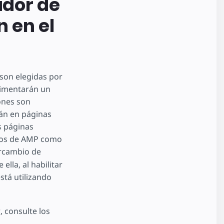
idor de
 en el
son elegidas por
rimentarán un
ones son
rán en páginas
s páginas
icos de AMP como
ercambio de
lla, al habilitar
stá utilizando
 consulte los