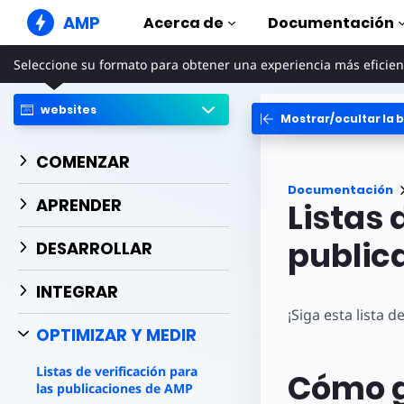
AMP
Acerca de
Documentación
Seleccione su formato para obtener una experiencia más eficien
Sitios web de AMP
Cree experiencias web perfectas
websites
Mostrar/ocultar la b
Guías y tut
Web Stories
Comience a uti
Historias agradables para todo el
COMENZAR
mundo
Componen
Documentación
Anuncios AMP
La biblioteca 
APRENDER
Listas 
Anuncios súper rápidos en la web
Ejemplos
Correo electrónico de
Hands-on intr
public
DESARROLLAR
AMP
Cursos
Correo electrónico de última
INTEGRAR
generación
Aprenda AMP c
gratuitos
¡Siga esta lista 
OPTIMIZAR Y MEDIR
Plantillas
Listas para usa
Listas de verificación para
Cómo ga
Herramien
las publicaciones de AMP