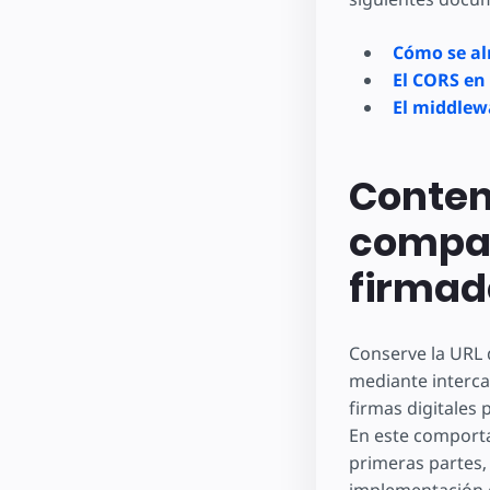
Cómo se al
El CORS e
El middle
Conten
compar
firmad
Conserve la URL 
mediante interca
firmas digitales 
En este comporta
primeras partes, 