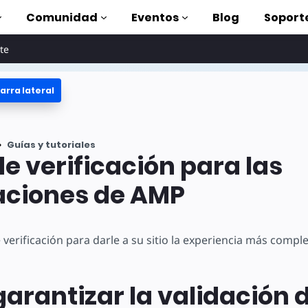
Comunidad
Eventos
Blog
Soport
te
arra lateral
oriales
lizar AMP
tes
Guías y tutoriales
completa de AMP
de verificación para las
oduction to AMP
aciones de AMP
on cursos
de verificación para darle a su sitio la experiencia más comp
rse
rantizar la validación d
tas