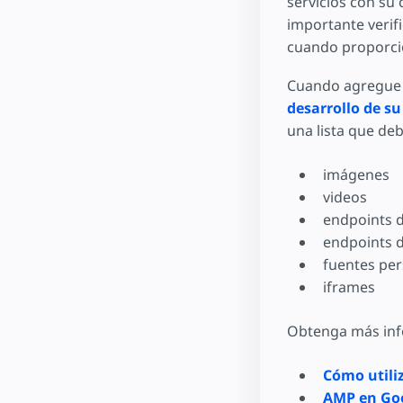
servicios con su 
importante verif
cuando proporci
Cuando agregue 
desarrollo de s
una lista que de
imágenes
videos
endpoints d
endpoints d
fuentes per
iframes
Obtenga más inf
Cómo utili
AMP en Goo