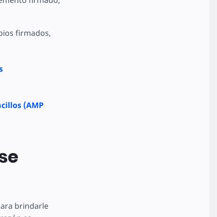
lemento firmado,
bios firmados,
s
cillos (AMP
 se
ara brindarle