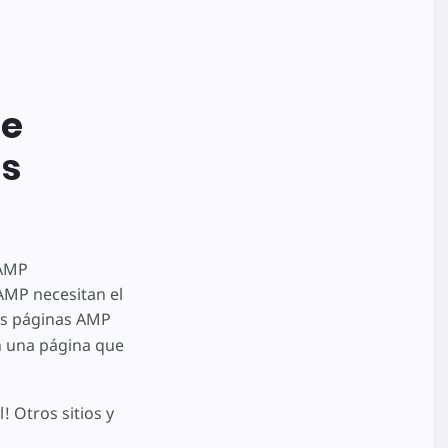
de
us
(AMP
AMP necesitan el
as páginas AMP
n una página que
 Otros sitios y