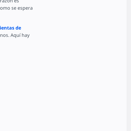
 razón es
 como se espera
ientas de
nos. Aquí hay