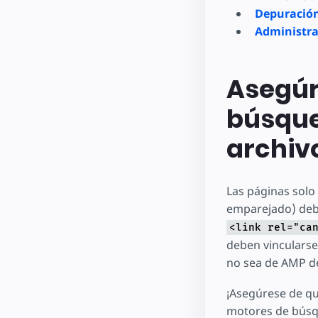
Depuración
Administra
Asegúr
búsque
archiv
Las páginas solo
emparejado) debe
<link rel="ca
deben vincularse
no sea de AMP de
¡Asegúrese de q
motores de búsqu