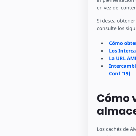
implementación 
en vez del conte
Si desea obtener
consulte los sig
Cómo obten
Los Interc
La URL AMP
Intercambi
Conf '19)
Cómo v
almace
Los cachés de AM