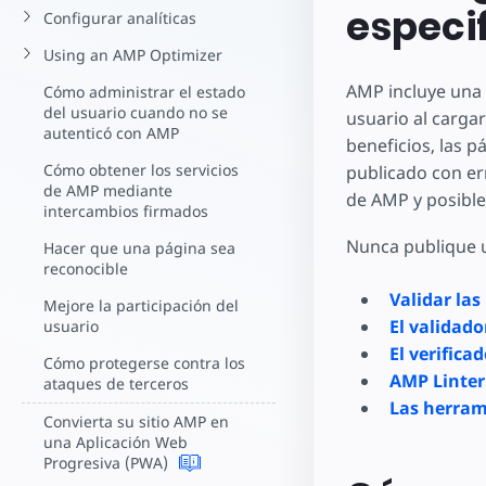
Comience a cr
especi
Configurar analíticas
Using an AMP Optimizer
AMP incluye una 
Cómo administrar el estado
del usuario cuando no se
usuario al carga
autenticó con AMP
beneficios, las 
Cómo obtener los servicios
publicado con er
de AMP mediante
de AMP y posibl
intercambios firmados
Nunca publique u
Hacer que una página sea
reconocible
Validar la
Mejore la participación del
El validad
usuario
El verifica
Cómo protegerse contra los
AMP Linter
ataques de terceros
Las herram
Convierta su sitio AMP en
una Aplicación Web
Progresiva (PWA)