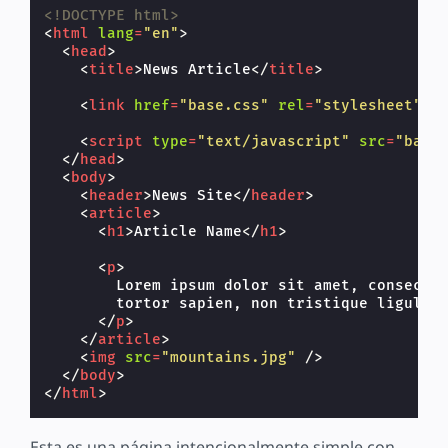
<!DOCTYPE html>
<
html
lang
=
"en"
>
<
head
>
<
title
>
News Article
</
title
>
<
link
href
=
"base.css"
rel
=
"stylesheet"
/
<
script
type
=
"text/javascript"
src
=
"base
</
head
>
<
body
>
<
header
>
News Site
</
header
>
<
article
>
<
h1
>
Article Name
</
h1
>
<
p
>
        Lorem ipsum dolor sit amet, consectet
        tortor sapien, non tristique ligula a
</
p
>
</
article
>
<
img
src
=
"mountains.jpg"
/>
</
body
>
</
html
>
Esta es una página intencionalmente simple con