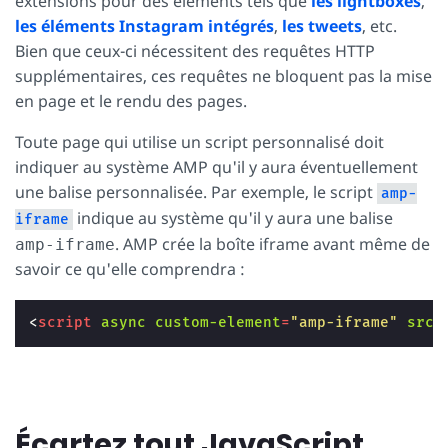
extensions pour des éléments tels que
les lightboxes
,
les éléments Instagram intégrés
,
les tweets
, etc.
Bien que ceux-ci nécessitent des requêtes HTTP
supplémentaires, ces requêtes ne bloquent pas la mise
en page et le rendu des pages.
Toute page qui utilise un script personnalisé doit
indiquer au système AMP qu'il y aura éventuellement
une balise personnalisée. Par exemple, le script
amp-
indique au système qu'il y aura une balise
iframe
. AMP crée la boîte iframe avant même de
amp-iframe
savoir ce qu'elle comprendra :
<
script
async
custom-element
=
"amp-iframe"
src
=
Écartez tout JavaScript