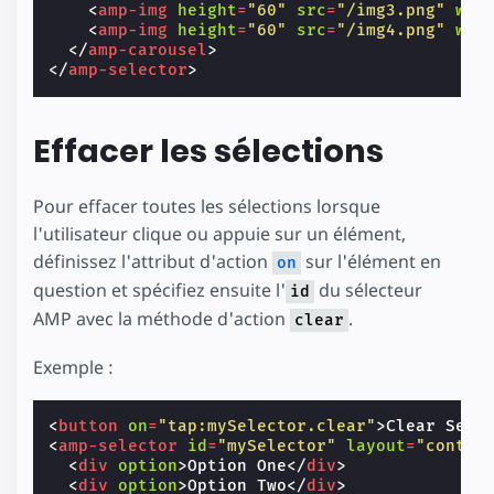
<
amp-img
height
=
"60"
src
=
"/img3.png"
wid
<
amp-img
height
=
"60"
src
=
"/img4.png"
wid
</
amp-carousel
>
</
amp-selector
>
Effacer les sélections
Pour effacer toutes les sélections lorsque
l'utilisateur clique ou appuie sur un élément,
définissez l'attribut d'action
sur l'élément en
on
question et spécifiez ensuite l'
du sélecteur
id
AMP avec la méthode d'action
.
clear
Exemple :
<
button
on
=
"tap:mySelector.clear"
>
Clear Sele
<
amp-selector
id
=
"mySelector"
layout
=
"contai
<
div
option
>
Option One
</
div
>
<
div
option
>
Option Two
</
div
>