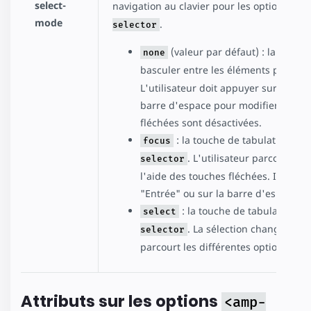
select-
navigation au clavier pour les options pla
mode
.
selector
(valeur par défaut) : la touch
none
basculer entre les éléments placés 
L'utilisateur doit appuyer sur la tou
barre d'espace pour modifier la séle
fléchées sont désactivées.
: la touche de tabulation act
focus
. L'utilisateur parcourt le
selector
l'aide des touches fléchées. Il doit 
"Entrée" ou sur la barre d'espace po
: la touche de tabulation ac
select
. La sélection change à me
selector
parcourt les différentes options à l'
Attributs sur les options
<amp-