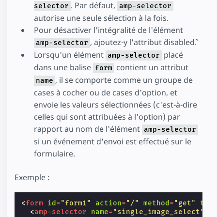
. Par défaut,
selector
amp-selector
autorise une seule sélection à la fois.
Pour désactiver l'intégralité de l'élément
, ajoutez-y l'attribut `disabled```.
amp-selector
Lorsqu'un élément
placé
amp-selector
dans une balise
contient un attribut
form
, il se comporte comme un groupe de
name
cases à cocher ou de cases d'option, et
envoie les valeurs sélectionnées (c'est-à-dire
celles qui sont attribuées à l'option) par
rapport au nom de l'élément
amp-selector
si un événement d'envoi est effectué sur le
formulaire.
Exemple :
<
form
id
=
"form1"
action
=
"/"
method
=
"get"
tar
<
amp-selector
name
=
"single_image_select"
l