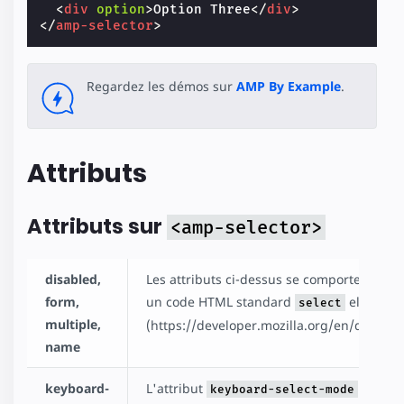
<
div
option
>
Option Three
</
div
>
</
amp-selector
>
Regardez les démos sur
AMP By Example
.
Attributs
Attributs sur
<amp-selector>
disabled,
Les attributs ci-dessus se comportent de
form,
un code HTML standard
element 
select
multiple,
(https://developer.mozilla.org/en/docs/W
name
keyboard-
L'attribut
déterm
keyboard-select-mode