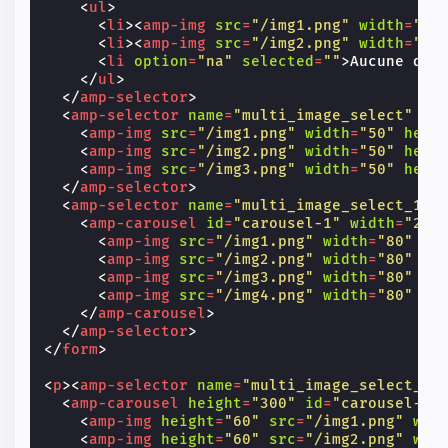
<
ul
>
<
li
><
amp-img
src
=
"/img1.png"
width
=
"50
<
li
><
amp-img
src
=
"/img2.png"
width
=
"50
<
li
option
=
"na"
selected
=
""
>
Aucune des
</
ul
>
</
amp-selector
>
<
amp-selector
name
=
"multi_image_select"
la
<
amp-img
src
=
"/img1.png"
width
=
"50"
heig
<
amp-img
src
=
"/img2.png"
width
=
"50"
heig
<
amp-img
src
=
"/img3.png"
width
=
"50"
heig
</
amp-selector
>
<
amp-selector
name
=
"multi_image_select_1"
<
amp-carousel
id
=
"carousel-1"
width
=
"200
<
amp-img
src
=
"/img1.png"
width
=
"80"
he
<
amp-img
src
=
"/img2.png"
width
=
"80"
he
<
amp-img
src
=
"/img3.png"
width
=
"80"
he
<
amp-img
src
=
"/img4.png"
width
=
"80"
he
</
amp-carousel
>
</
amp-selector
>
</
form
>
<
p
><
amp-selector
name
=
"multi_image_select_2"
<
amp-carousel
height
=
"300"
id
=
"carousel-1"
<
amp-img
height
=
"60"
src
=
"/img1.png"
wid
<
amp-img
height
=
"60"
src
=
"/img2.png"
wid