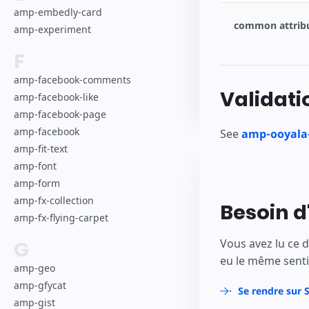
amp-embedly-card
common attrib
amp-experiment
F
amp-facebook-comments
Validati
amp-facebook-like
amp-facebook-page
amp-facebook
See
amp-ooyala-
amp-fit-text
amp-font
amp-form
amp-fx-collection
Besoin d
amp-fx-flying-carpet
G
Vous avez lu ce 
eu le même senti
amp-geo
amp-gfycat
Se rendre sur 
amp-gist