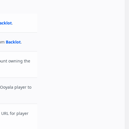
acklot
.
rom
Backlot
.
ount owning the
 Ooyala player to
e URL for player