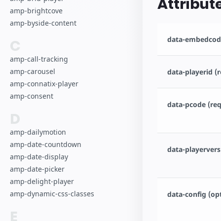
Attribut
amp-brightcove
amp-byside-content
data-embedcode
C
amp-call-tracking
amp-carousel
data-playerid (
amp-connatix-player
amp-consent
data-pcode (req
D
amp-dailymotion
amp-date-countdown
data-playervers
amp-date-display
amp-date-picker
amp-delight-player
amp-dynamic-css-classes
data-config (op
E