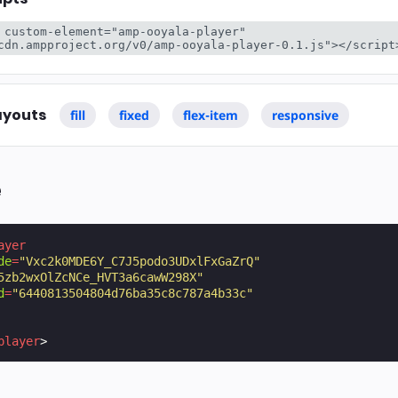
éer
 custom-element="amp-ooyala-player" 
cdn.ampproject.org/v0/amp-ooyala-player-0.1.js"></script
ayouts
fill
fixed
flex-item
responsive
e
ayer
de
=
"Vxc2k0MDE6Y_C7J5podo3UDxlFxGaZrQ"
5zb2wxOlZcNCe_HVT3a6cawW298X"
d
=
"6440813504804d76ba35c8c787a4b33c"
player
>