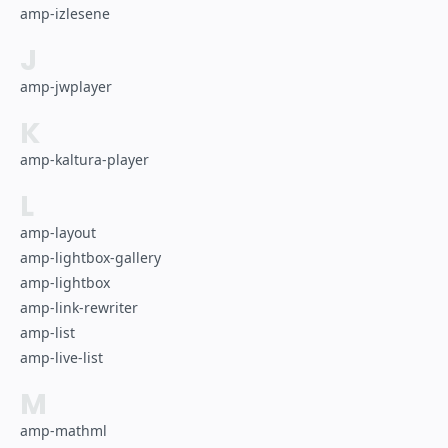
amp-izlesene
J
amp-jwplayer
K
amp-kaltura-player
L
amp-layout
amp-lightbox-gallery
amp-lightbox
amp-link-rewriter
amp-list
amp-live-list
M
amp-mathml