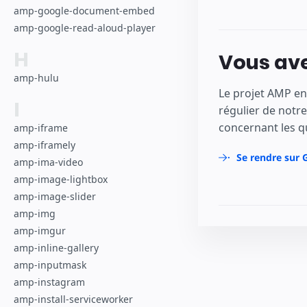
amp-google-document-embed
amp-google-read-aloud-player
H
Vous ave
amp-hulu
Le projet AMP en
I
régulier de notr
concernant les q
amp-iframe
amp-iframely
Se rendre sur 
amp-ima-video
amp-image-lightbox
amp-image-slider
amp-img
amp-imgur
amp-inline-gallery
amp-inputmask
amp-instagram
amp-install-serviceworker