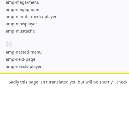
amp-mega-menu
amp-megaphone
amp-minute-media-player
amp-mowplayer
amp-mustache
N
amp-nested-menu
amp-next-page
amp-nexxtv-player
O
Sadly this page isn't translated yet, but will be shortly - check
amp-o2-player
amp-onetap-google
amp-ooyala-player
amp-orientation-observer
P