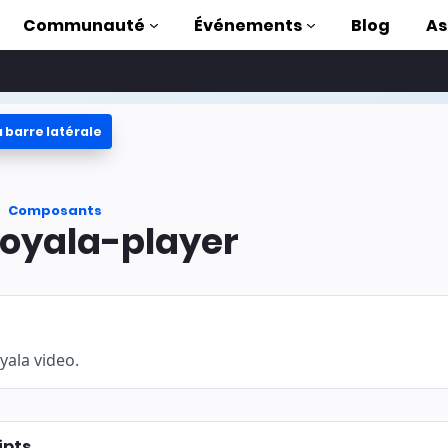
Communauté
Événements
Blog
As
 barre latérale
oriels
ec AMP
Composants
 AMP complète
oyala-player
uction to AMP
ser AMP grâce à
s
yala video.
ipts