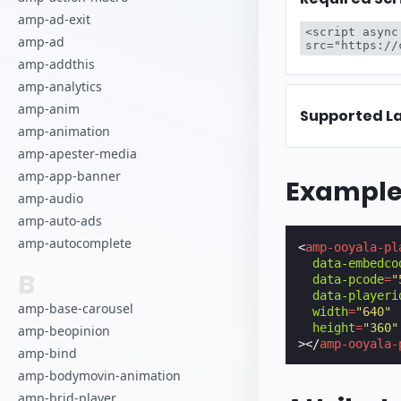
Commencez à cr
amp-ad-exit
<script async
amp-ad
src="https://
amp-addthis
amp-analytics
amp-anim
Supported L
amp-animation
amp-apester-media
amp-app-banner
Exampl
amp-audio
amp-auto-ads
amp-autocomplete
<
amp-ooyala-pl
data-embedco
B
data-pcode
=
"
data-playeri
amp-base-carousel
width
=
"640"
height
=
"360"
amp-beopinion
></
amp-ooyala-
amp-bind
amp-bodymovin-animation
amp-brid-player