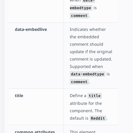
data-
is
embedtype
.
comment
data-embedlive
Indicates whether
the embedded
comment should
update if the original
comment is updated.
Supported when
is
data-embedtype
.
comment
title
Define a
title
attribute for the
component. The
default is
.
Reddit
common attributes
This element