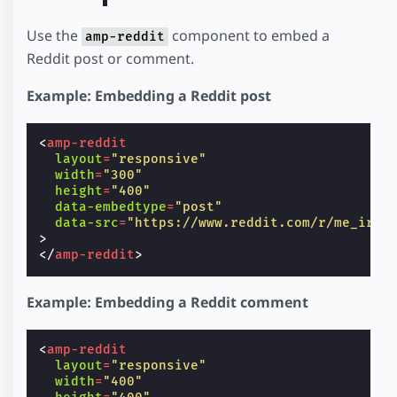
Use the
component to embed a
amp-reddit
Reddit post or comment.
Example: Embedding a Reddit post
<
amp-reddit
layout
=
"responsive"
width
=
"300"
height
=
"400"
data-embedtype
=
"post"
data-src
=
"https://www.reddit.com/r/me_irl/
>
</
amp-reddit
>
Example: Embedding a Reddit comment
<
amp-reddit
layout
=
"responsive"
width
=
"400"