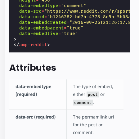
height
=
"400"
data-embedtype
=
"comment"
data-src
=
"https://www.reddit.com/r/sports/
data-uuid
=
"b1246282-bd7b-4778-8c5b-5b08ac0
data-embedcreated
=
"2016-09-26T21:26:17.823
data-embedparent
=
"true"
data-embedlive
=
"true"
>
</
amp-reddit
>
Attributes
data-embedtype
The type of embed,
(required)
either
or
post
.
comment
data-src (required)
The permamlink uri
for the post or
comment.