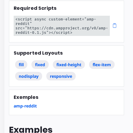
Required Scripts
<script async custom-element="amp-
reddit" 
src="https://cdn.ampproject.org/v0/amp-
reddit-0.1.js"></script>
Supported Layouts
fill
fixed
fixed-height
flex-item
nodisplay
responsive
Exemples
amp-reddit
Examples