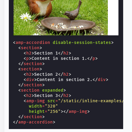
<
amp-accordion
disable-session-states
>
<
section
>
<
h2
>
Section 1
</
h2
>
<
p
>
Content in section 1.
</
p
>
</
section
>
<
section
>
<
h2
>
Section 2
</
h2
>
<
div
>
Content in section 2.
</
div
>
</
section
>
<
section
expanded
>
<
h2
>
Section 3
</
h2
>
<
amp-img
src
=
"/static/inline-examples/im
width
=
"320"
height
=
"256"
></
amp-img
>
</
section
>
</
amp-accordion
>