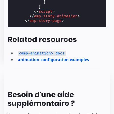
]
}
</
script
>
</
amp-story-animation
>
</
amp-story-page
>
Related resources
<amp-animation> docs
animation configuration examples
Besoin d'une aide
supplémentaire ?