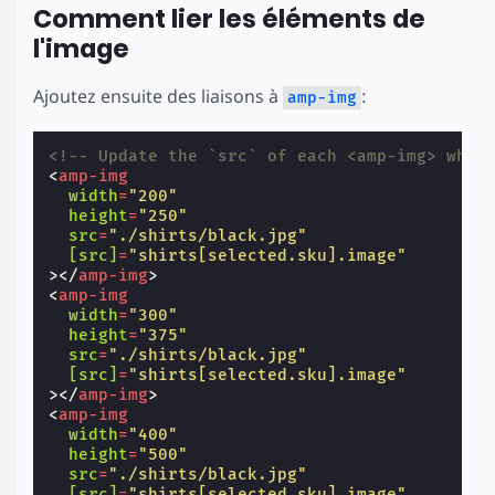
Comment lier les éléments de
l'image
Ajoutez ensuite des liaisons à
:
amp-img
<!-- Update the `src` of each <amp-img> when
<
amp-img
width
=
"200"
height
=
"250"
src
=
"./shirts/black.jpg"
[src]
=
"shirts[selected.sku].image"
></
amp-img
>
<
amp-img
width
=
"300"
height
=
"375"
src
=
"./shirts/black.jpg"
[src]
=
"shirts[selected.sku].image"
></
amp-img
>
<
amp-img
width
=
"400"
height
=
"500"
src
=
"./shirts/black.jpg"
[src]
=
"shirts[selected.sku].image"