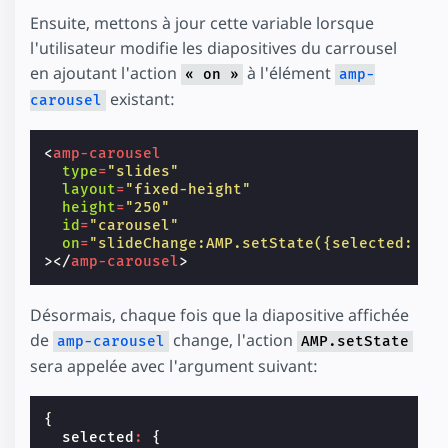
Ensuite, mettons à jour cette variable lorsque
l'utilisateur modifie les diapositives du carrousel
en ajoutant l'action
à l'élément
« on »
amp-
existant:
carousel
<
amp-carousel
type
=
"slides"
layout
=
"fixed-height"
height
=
"250"
id
=
"carousel"
on
=
"slideChange:AMP.setState({selected: {s
></
amp-carousel
>
Désormais, chaque fois que la diapositive affichée
de
change, l'action
amp-carousel
AMP.setState
sera appelée avec l'argument suivant:
{
selected
:
{