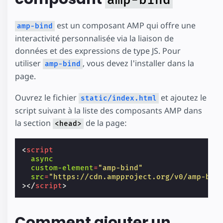
est un composant AMP qui offre une
amp-bind
interactivité personnalisée via la liaison de
données et des expressions de type JS. Pour
utiliser
, vous devez l'installer dans la
amp-bind
page.
Ouvrez le fichier
et ajoutez le
static/index.html
script suivant à la liste des composants AMP dans
la section
de la page:
<head>
<
script
async
custom-element
=
"amp-bind"
src
=
"https://cdn.ampproject.org/v0/amp-bin
></
script
>
Comment ajouter un