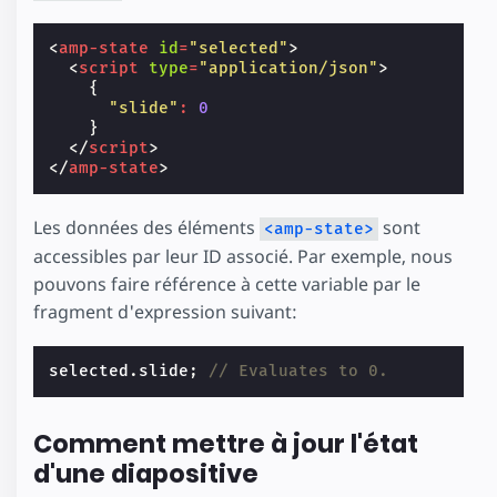
<
amp-state
id
=
"selected"
>
<
script
type
=
"application/json"
>
{
"slide"
:
0
}
</
script
>
</
amp-state
>
Les données des éléments
sont
<amp-state>
accessibles par leur ID associé. Par exemple, nous
pouvons faire référence à cette variable par le
fragment d'expression suivant:
selected
.
slide
;
// Evaluates to 0.
Comment mettre à jour l'état
d'une diapositive