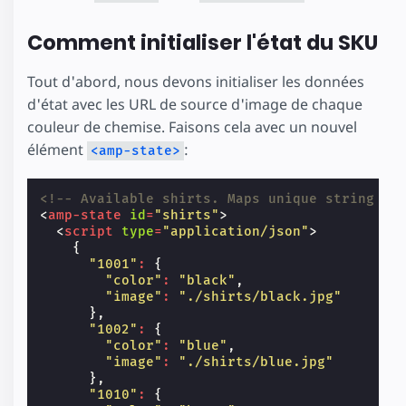
Comment initialiser l'état du SKU
Tout d'abord, nous devons initialiser les données
d'état avec les URL de source d'image de chaque
couleur de chemise. Faisons cela avec un nouvel
élément
:
<amp-state>
<!-- Available shirts. Maps unique string id
<
amp-state
id
=
"shirts"
>
<
script
type
=
"application/json"
>
{
"1001"
:
{
"color"
:
"black"
,
"image"
:
"./shirts/black.jpg"
},
"1002"
:
{
"color"
:
"blue"
,
"image"
:
"./shirts/blue.jpg"
},
"1010"
:
{