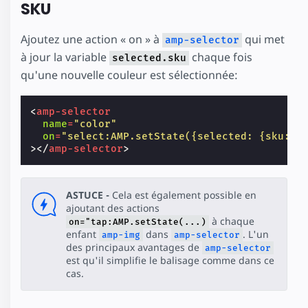
SKU
Ajoutez une action « on » à
qui met
amp-selector
à jour la variable
chaque fois
selected.sku
qu'une nouvelle couleur est sélectionnée:
<
amp-selector
name
=
"color"
on
=
"select:AMP.setState({selected: {sku: e
></
amp-selector
>
ASTUCE -
Cela est également possible en
ajoutant des actions
à chaque
on="tap:AMP.setState(...)
enfant
dans
. L'un
amp-img
amp-selector
des principaux avantages de
amp-selector
est qu'il simplifie le balisage comme dans ce
cas.