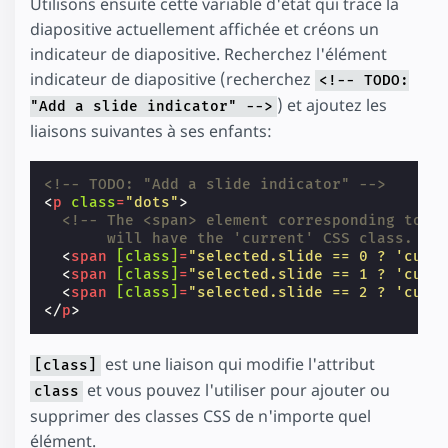
Utilisons ensuite cette variable d'état qui trace la
diapositive actuellement affichée et créons un
indicateur de diapositive. Recherchez l'élément
indicateur de diapositive (recherchez
<!-- TODO:
) et ajoutez les
"Add a slide indicator" -->
liaisons suivantes à ses enfants:
<!-- TODO: "Add a slide indicator" -->
<
p
class
=
"dots"
>
<!-- The <span> element corresponding to t
       will have the 'current' CSS class. --
<
span
[class]
=
"selected.slide == 0 ? 'curr
<
span
[class]
=
"selected.slide == 1 ? 'curr
<
span
[class]
=
"selected.slide == 2 ? 'curr
</
p
>
est une liaison qui modifie l'attribut
[class]
et vous pouvez l'utiliser pour ajouter ou
class
supprimer des classes CSS de n'importe quel
élément.