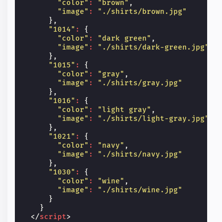
"color"
:
"brown"
,
"image"
:
"./shirts/brown.jpg"
},
"1014"
:
{
"color"
:
"dark green"
,
"image"
:
"./shirts/dark-green.jpg"
},
"1015"
:
{
"color"
:
"gray"
,
"image"
:
"./shirts/gray.jpg"
},
"1016"
:
{
"color"
:
"light gray"
,
"image"
:
"./shirts/light-gray.jpg"
},
"1021"
:
{
"color"
:
"navy"
,
"image"
:
"./shirts/navy.jpg"
},
"1030"
:
{
"color"
:
"wine"
,
"image"
:
"./shirts/wine.jpg"
}
}
</
script
>