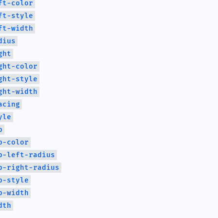
ft-color
ft-style
ft-width
dius
ght
ght-color
ght-style
ght-width
acing
yle
p
p-color
p-left-radius
p-right-radius
p-style
p-width
dth