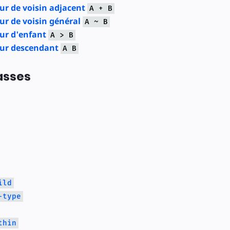
r de voisin adjacent
A + B
r de voisin général
A ~ B
ur d'enfant
A > B
ur descendant
A B
asses
ild
-type
thin