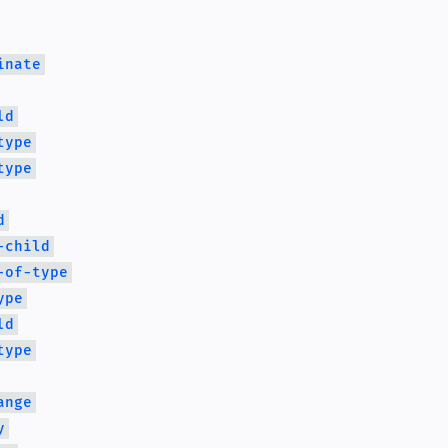
inate
ld
type
type
d
-child
-of-type
ype
ld
type
ange
y