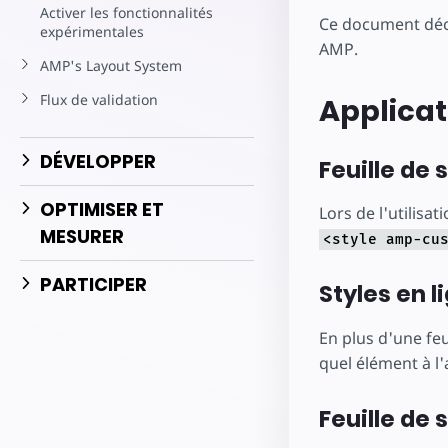
Commencez à cr
Activer les fonctionnalités
Ce document décr
expérimentales
AMP.
AMP's Layout System
Flux de validation
Applicat
DÉVELOPPER
Feuille de 
OPTIMISER ET
Lors de l'utilisat
MESURER
<style amp-cu
PARTICIPER
Styles en l
En plus d'une feu
quel élément à l'
Feuille de 