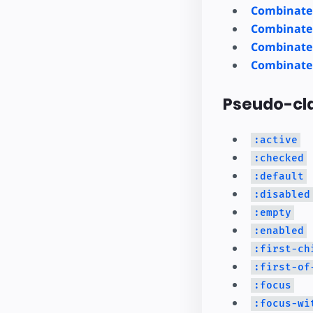
Combinateu
Combinateu
Combinate
Combinate
Pseudo-cl
:active
:checked
:default
:disabled
:empty
:enabled
:first-ch
:first-of
:focus
:focus-wi