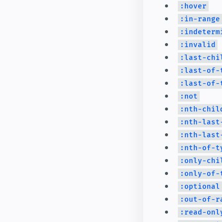
:hover
:in-range
:indeterm
:invalid
:last-chi
:last-of-
:last-of-
:not
:nth-chil
:nth-last
:nth-last
:nth-of-t
:only-chi
:only-of-
:optional
:out-of-r
:read-onl