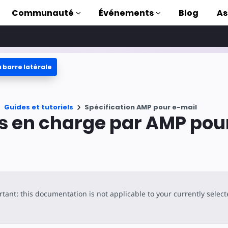
Communauté
Événements
Blog
As
 barre latérale
oriels
ec AMP
Guides et tutoriels
Spécification AMP pour e-mail
 AMP complète
is en charge par AMP pou
uction to AMP
ser AMP grâce à
s
tant: this documentation is not applicable to your currently selec