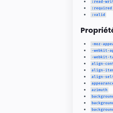
:read-wri
:required
:valid
Propriét
-moz-appe
-webkit-a
-webkit-t
align-con
align-ite
align-sel
appearanc
azimuth
backgroun
backgroun
backgroun