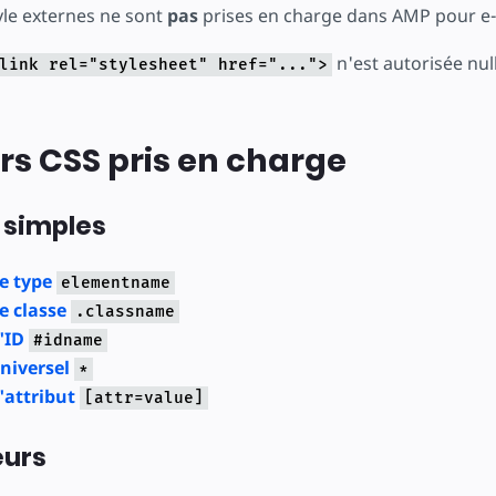
tyle externes ne sont
pas
prises en charge dans AMP pour e-
n'est autorisée null
link rel="stylesheet" href="...">
rs CSS pris en charge
 simples
e type
elementname
e classe
.classname
'ID
#idname
niversel
*
'attribut
[attr=value]
urs