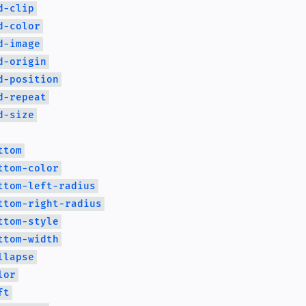
d-clip
d-color
d-image
d-origin
d-position
d-repeat
d-size
ttom
ttom-color
ttom-left-radius
ttom-right-radius
ttom-style
ttom-width
llapse
lor
ft