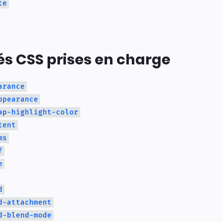
te
és CSS prises en charge
arance
ppearance
ap-highlight-color
tent
ms
f
e
d
d-attachment
d-blend-mode