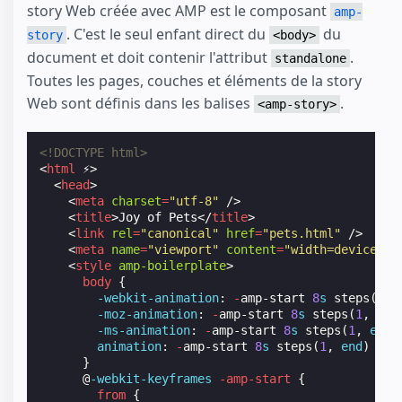
story Web créée avec AMP est le composant
amp-
. C'est le seul enfant direct du
du
story
<body>
document et doit contenir l'attribut
.
standalone
Toutes les pages, couches et éléments de la story
Web sont définis dans les balises
.
<amp-story>
<!DOCTYPE html>
<
html
⚡
>
<
head
>
<
meta
charset
=
"utf-8"
/>
<
title
>
Joy of Pets
</
title
>
<
link
rel
=
"canonical"
href
=
"pets.html"
/>
<
meta
name
=
"viewport"
content
=
"width=device-wi
<
style
amp-boilerplate
>
body
{
-webkit-
animation
:
-
amp-start
8
s
steps
(
1
,
-moz-
animation
:
-
amp-start
8
s
steps
(
1
,
end
-ms-
animation
:
-
amp-start
8
s
steps
(
1
,
end
)
animation
:
-
amp-start
8
s
steps
(
1
,
end
)
0
s
}
@
-webkit-keyframes
-amp-start
{
from
{