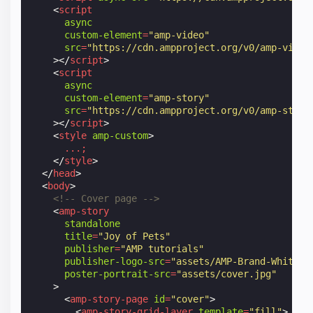
<
script
async
custom-element
=
"amp-video"
src
=
"https://cdn.ampproject.org/v0/amp-video
></
script
>
<
script
async
custom-element
=
"amp-story"
src
=
"https://cdn.ampproject.org/v0/amp-story
></
script
>
<
style
amp-custom
>
...;
</
style
>
</
head
>
<
body
>
<!-- Cover page -->
<
amp-story
standalone
title
=
"Joy of Pets"
publisher
=
"AMP tutorials"
publisher-logo-src
=
"assets/AMP-Brand-White-I
poster-portrait-src
=
"assets/cover.jpg"
>
<
amp-story-page
id
=
"cover"
>
<
amp-story-grid-layer
template
=
"fill"
>