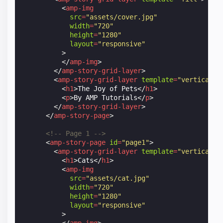
<
amp-img
src
=
"assets/cover.jpg"
width
=
"720"
height
=
"1280"
layout
=
"responsive"
>
</
amp-img
>
</
amp-story-grid-layer
>
<
amp-story-grid-layer
template
=
"vertical"
>
<
h1
>
The Joy of Pets
</
h1
>
<
p
>
By AMP Tutorials
</
p
>
</
amp-story-grid-layer
>
</
amp-story-page
>
<!-- Page 1 -->
<
amp-story-page
id
=
"page1"
>
<
amp-story-grid-layer
template
=
"vertical"
>
<
h1
>
Cats
</
h1
>
<
amp-img
src
=
"assets/cat.jpg"
width
=
"720"
height
=
"1280"
layout
=
"responsive"
>
</
amp-img
>