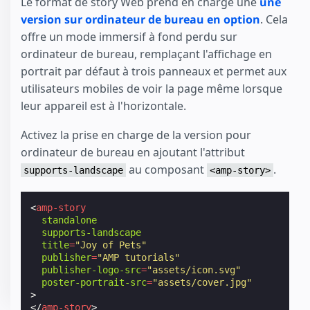
Le format de story Web prend en charge une
une
version sur ordinateur de bureau en option
. Cela
offre un mode immersif à fond perdu sur
ordinateur de bureau, remplaçant l'affichage en
portrait par défaut à trois panneaux et permet aux
utilisateurs mobiles de voir la page même lorsque
leur appareil est à l'horizontale.
Activez la prise en charge de la version pour
ordinateur de bureau en ajoutant l'attribut
au composant
.
supports-landscape
<amp-story>
<
amp-story
standalone
supports-landscape
title
=
"Joy of Pets"
publisher
=
"AMP tutorials"
publisher-logo-src
=
"assets/icon.svg"
poster-portrait-src
=
"assets/cover.jpg"
>
</
amp-story
>