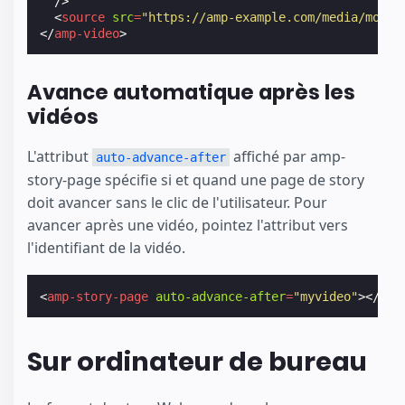
/>
<
source
src
=
"https://amp-example.com/media/movie
</
amp-video
>
Avance automatique après les
vidéos
L'attribut
affiché par amp-
auto-advance-after
story-page spécifie si et quand une page de story
doit avancer sans le clic de l'utilisateur. Pour
avancer après une vidéo, pointez l'attribut vers
l'identifiant de la vidéo.
<
amp-story-page
auto-advance-after
=
"myvideo"
></
amp
Sur ordinateur de bureau