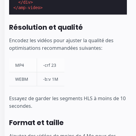
</div>
</amp-video>
Résolution et qualité
Encodez les vidéos pour ajuster la qualité des
optimisations recommandées suivantes:
MP4
-crf 23
WEBM
-b:v 1M
Essayez de garder les segments HLS à moins de 10
secondes.
Format et taille
Ajoutez des vidéos de moins de 4 Mo pour des