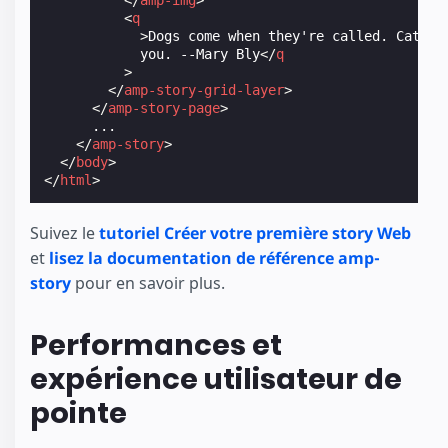
<
q
>
Dogs come when they're called. Cats ta
            you. --Mary Bly
</
q
>
</
amp-story-grid-layer
>
</
amp-story-page
>
      ...

</
amp-story
>
</
body
>
</
html
>
Suivez le
tutoriel Créer votre première story Web
et
lisez la documentation de référence amp-
story
pour en savoir plus.
Performances et
expérience utilisateur de
pointe