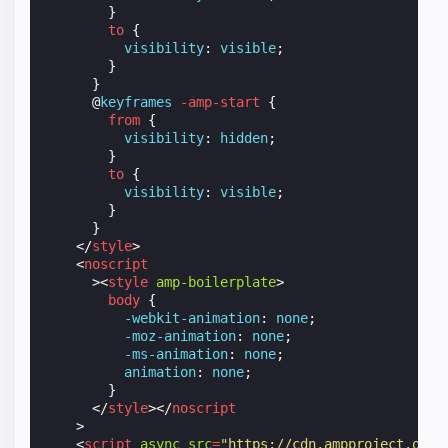
}
to
{
visibility
:
visible
;
}
}
@
keyframes
-amp-start
{
from
{
visibility
:
hidden
;
}
to
{
visibility
:
visible
;
}
}
</
style
>
<
noscript
><
style
amp-boilerplate
>
body
{
-webkit-
animation
:
none
;
-moz-
animation
:
none
;
-ms-
animation
:
none
;
animation
:
none
;
}
</
style
></
noscript
>
<
script
async
src
=
"https://cdn.ampproject.org/