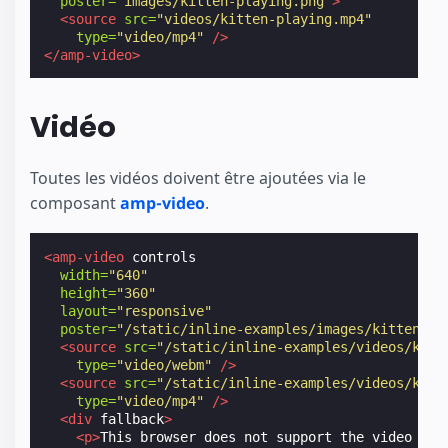
poster=
"images/kitten-playing.png"
>
<source
src=
"videos/kitten-playing.mp4"
type=
"video/mp4"
/>
</amp-video>
Vidéo
Toutes les vidéos doivent être ajoutées via le
composant
amp-video
.
<amp-video
controls
width=
"640"
height=
"360"
layout=
"responsive"
poster=
"/static/inline-examples/images/kitten-pl
<source
src=
"/static/inline-examples/videos/kitt
type=
"video/webm"
/>
<source
src=
"/static/inline-examples/videos/kitt
type=
"video/mp4"
/>
<div
fallback
>
<p>
This browser does not support the video ele