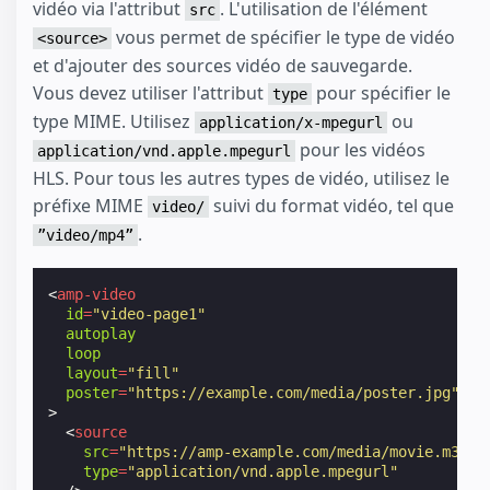
vidéo via l'attribut
. L'utilisation de l'élément
src
vous permet de spécifier le type de vidéo
<source>
et d'ajouter des sources vidéo de sauvegarde.
Vous devez utiliser l'attribut
pour spécifier le
type
type MIME. Utilisez
ou
application/x-mpegurl
pour les vidéos
application/vnd.apple.mpegurl
HLS. Pour tous les autres types de vidéo, utilisez le
préfixe MIME
suivi du format vidéo, tel que
video/
.
”video/mp4”
<
amp-video
id
=
"video-page1"
autoplay
loop
layout
=
"fill"
poster
=
"https://example.com/media/poster.jpg"
>
<
source
src
=
"https://amp-example.com/media/movie.m3u8"
type
=
"application/vnd.apple.mpegurl"