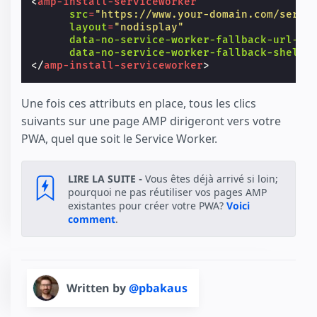
<
amp-install-serviceworker
src
=
"https://www.your-domain.com/servi
layout
=
"nodisplay"
data-no-service-worker-fallback-url-ma
data-no-service-worker-fallback-shell-
</
amp-install-serviceworker
>
Une fois ces attributs en place, tous les clics
suivants sur une page AMP dirigeront vers votre
PWA, quel que soit le Service Worker.
LIRE LA SUITE -
Vous êtes déjà arrivé si loin;
pourquoi ne pas réutiliser vos pages AMP
existantes pour créer votre PWA?
Voici
comment
.
Written by
@pbakaus