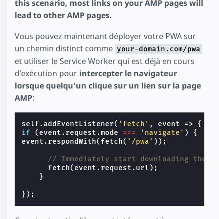
this scenario, most links on your AMP pages will
lead to other AMP pages.
Vous pouvez maintenant déployer votre PWA sur
un chemin distinct comme
your-domain.com/pwa
et utiliser le Service Worker qui est déjà en cours
d'exécution pour
intercepter le navigateur
lorsque quelqu'un clique sur un lien sur la page
AMP
:
self
.
addEventListener
(
'fetch'
,
event
=>
{
if
(
event
.
request
.
mode
===
'navigate'
)
{
event
.
respondWith
(
fetch
(
'/pwa'
));
// Immediately start downloading the a
fetch
(
event
.
request
.
url
);
}
});