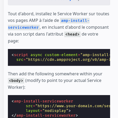
Tout d'abord, installez le Service Worker sur toutes
vos pages AMP à l'aide de
amp-install-
, en incluant d'abord le composant
serviceworker
via son script dans l'attribut
de votre
<head>
page:
<
script
async
custom-element
=
"amp-install-se
src
=
"https://cdn.ampproject.org/v0/amp-ins
Then add the following somewhere within your
(modify to point to your actual Service
<body>
Worker):
<
amp-install-serviceworker
src
=
"https://www.your-domain.com/servi
layout
=
"nodisplay"
>
</
amp-install-serviceworker
>