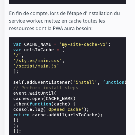
En fin de compte, lors de l'étape d'installation du
service worker, mettez en cache toutes les
ressources dont la PWA aura besoin:
var
CACHE_NAME
=
'my-site-cache-v1'
;
var
urlsToCache
=
[
'/'
,
'/styles/main.css'
,
'/script/main.js'
];
self
.
addEventListener
(
'install'
,
function
(
ev
// Perform install steps
event
.
waitUntil
(
caches
.
open
(
CACHE_NAME
)
.
then
(
function
(
cache
)
{
console
.
log
(
'Opened cache'
);
return
cache
.
addAll
(
urlsToCache
);
})
);
});